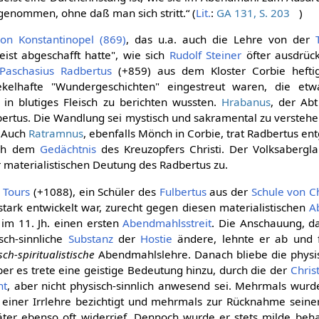
genommen, ohne daß man sich stritt.“ (
Lit.
:
GA 131, S. 203
)
von Konstantinopel (869)
, das u.a. auch die Lehre von der
ist abgeschafft hatte", wie sich
Rudolf Steiner
öfter ausdrück
Paschasius Radbertus
(+859) aus dem Kloster Corbie heftig 
ekelhafte "Wundergeschichten" eingestreut waren, die et
in blutiges Fleisch zu berichten wussten.
Hrabanus
, der Ab
ertus. Die Wandlung sei mystisch und sakramental zu verstehe
. Auch
Ratramnus
, ebenfalls Mönch in Corbie, trat Radbertus en
ich dem
Gedächtnis
des Kreuzopfers Christi. Der Volksabergl
 materialistischen Deutung des Radbertus zu.
 Tours
(+1088), ein Schüler des
Fulbertus
aus der
Schule von C
stark entwickelt war, zurecht gegen diesen materialistischen
A
 im 11. Jh. einen ersten
Abendmahlsstreit
. Die Anschauung, da
sch-sinnliche
Substanz
der
Hostie
ändere, lehnte er ab und f
ch-spiritualistische
Abendmahlslehre. Danach bliebe die physis
er es trete eine geistige Bedeutung hinzu, durch die der
Chris
nt
, aber nicht physisch-sinnlich anwesend sei. Mehrmals wur
 einer Irrlehre bezichtigt und mehrmals zur Rücknahme seine
äter ebenso oft widerrief. Dennoch wurde er stets milde beha