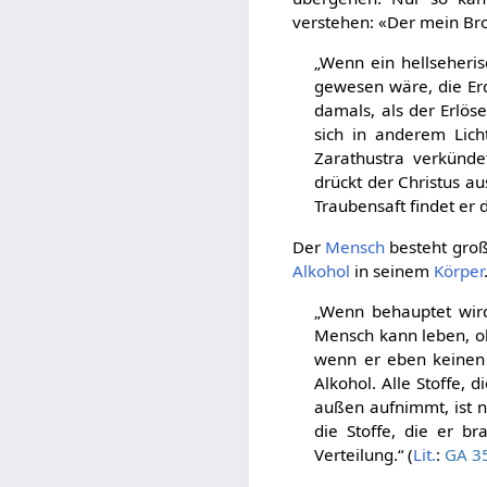
verstehen: «Der mein Brot
„Wenn ein hellseheri
gewesen wäre, die Er
damals, als der Erlös
sich in anderem Lich
Zarathustra verkünd
drückt der Christus a
Traubensaft findet er 
Der
Mensch
besteht groß
Alkohol
in seinem
Körper
„Wenn behauptet wird
Mensch kann leben, oh
wenn er eben keinen 
Alkohol. Alle Stoffe,
außen aufnimmt, ist n
die Stoffe, die er b
Verteilung.“ (
Lit.
:
GA 35