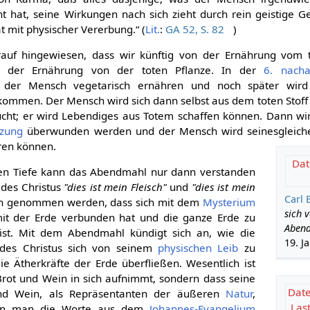
 hat, seine Wirkungen nach sich zieht durch rein geistige G
t mit physischer Vererbung.“ (
Lit.
:
GA 52, S. 82
)
rauf hingewiesen, dass wir künftig von der Ernährung vom t
 der Ernährung von der toten Pflanze. In der
6. nacha
 der Mensch vegetarisch ernähren und noch später wird
ommen. Der Mensch wird sich dann selbst aus dem toten Stoff 
cht; er wird Lebendiges aus Totem schaffen können. Dann wi
nzung
überwunden werden und der Mensch wird seinesgleiche
ren können.
Dat
gen Tiefe kann das Abendmahl nur dann verstanden
des Christus
"dies ist mein Fleisch"
und
"dies ist mein
Carl 
ch genommen werden, dass sich mit dem
Mysterium
sich 
it der Erde verbunden hat und die ganze Erde zu
Abend
st. Mit dem Abendmahl kündigt sich an, wie die
19. J
es Christus sich von seinem
physischen Leib
zu
e Ätherkräfte der Erde überfließen. Wesentlich ist
 Brot und Wein in sich aufnimmt, sondern dass seine
Date
und Wein, als Repräsentanten der äußeren
Natur
,
Las
ann man die Worte aus dem
Johannes-Evangelium