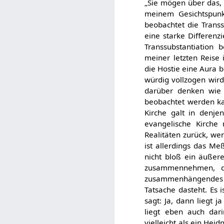
„Sie mögen über das, 
meinem Gesichtspunk
beobachtet die Transs
eine starke Differenz
Transsubstantiation
meiner letzten Reise 
die Hostie eine Aura 
würdig vollzogen wird,
darüber denken wie 
beobachtet werden ka
Kirche galt in denje
evangelische Kirche
Realitäten zurück, w
ist allerdings das Me
nicht bloß ein äußer
zusammennehmen, di
zusammenhängendes G
Tatsache dasteht. Es 
sagt: Ja, dann liegt 
liegt eben auch dar
vielleicht als ein Hei