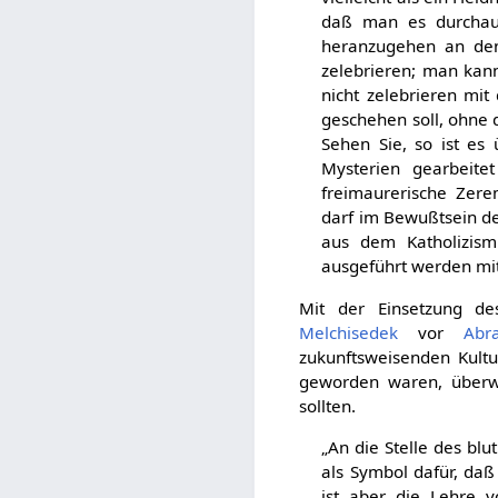
daß man es durchaus
heranzugehen an den 
zelebrieren; man kan
nicht zelebrieren mi
geschehen soll, ohne d
Sehen Sie, so ist es 
Mysterien gearbeite
freimaurerische Zer
darf im Bewußtsein de
aus dem Katholizism
ausgeführt werden mit 
Mit der Einsetzung d
Melchisedek
vor
Abr
zukunftsweisenden Kultus
geworden waren, über
sollten.
„An die Stelle des blu
als Symbol dafür, daß
ist aber die Lehre 