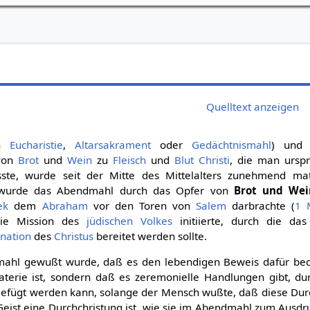
Quelltext anzeigen
ch
Eucharistie
,
Altarsakrament
oder
Gedächtnismahl
) und 
von
Brot
und
Wein
zu
Fleisch
und
Blut
Christi
, die man urspr
sste, wurde seit der Mitte des Mittelalters zunehmend mate
t wurde das Abendmahl durch das Opfer von
Brot und Wei
ek
dem
Abraham
vor den Toren von
Salem
darbrachte (
1 
die Mission des
jüdischen Volkes
initiierte, durch die das
rnation
des
Christus
bereitet werden sollte.
ahl gewußt wurde, daß es den lebendigen Beweis dafür bed
aterie ist, sondern daß es zeremonielle Handlungen gibt, du
igefügt werden kann, solange der Mensch wußte, daß diese Du
eist eine Durchchristung ist, wie sie im Abendmahl zum Ausd