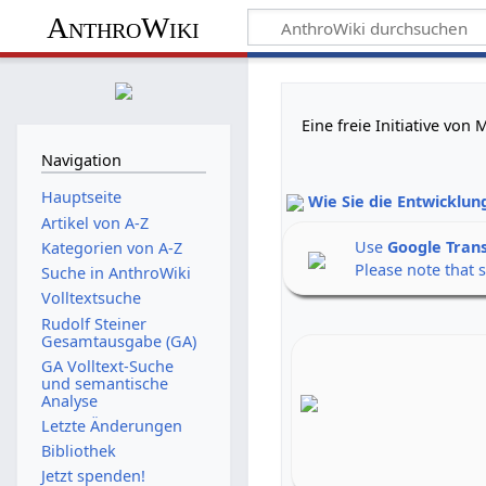
AnthroWiki
Eine freie Initiative vo
Navigation
Hauptseite
Wie Sie die Entwicklun
Artikel von A-Z
Use
Google Tran
Kategorien von A-Z
Please note that 
Suche in AnthroWiki
Volltextsuche
Rudolf Steiner
Gesamtausgabe (GA)
GA Volltext-Suche
und semantische
Analyse
Letzte Änderungen
Bibliothek
Jetzt spenden!