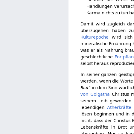
Handlungen verursacht
Karma nichts zu tun ha
Damit wird zugleich da
überzugehen haben zu
Kulturepoche
wird sich
mineralische Ernährung k
was er als Nahrung brau
geschlechtliche
Fortpfla
selbst heraus reproduzie
In seiner ganzen geisti
werden, wenn die Worte 
Blut"
in dem Sinn wörtli
von Golgatha
Christus m
seinem Leib geworden i
lebendigen
Ätherkräfte
d
lösen beginnen und in di
nicht, dass der Christus
Lebenskräfte in Brot 
übergehen. Nur so k