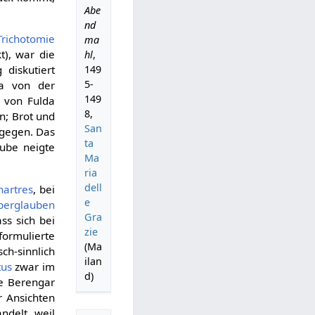
Abe
nd
Trichotomie
ma
t), war die
hl
,
149
diskutiert
5-
wa von der
149
t von Fulda
8,
n; Brot und
San
tgegen. Das
ta
aube neigte
Ma
ria
dell
hartres
, bei
e
berglauben
Gra
ss sich bei
zie
ormulierte
(Ma
ch-sinnlich
ilan
tus
zwar im
d)
de Berengar
r Ansichten
ndelt, weil