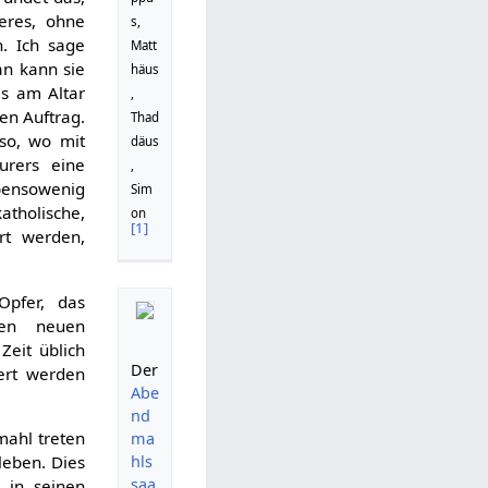
eres, ohne
s,
. Ich sage
Matt
an kann sie
häus
as am Altar
,
en Auftrag.
Thad
 so, wo mit
däus
urers eine
,
bensowenig
Sim
atholische,
on
[
1
]
rt werden,
pfer, das
nen neuen
Zeit üblich
Der
rt werden
Abe
nd
mahl treten
ma
hls
leben. Dies
saa
 in seinen