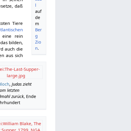
l
esetze, daß
auf
de
oten Tiere
m
tlantischen
Ber
g
 eine rein
Zio
das bilden,
n
.
rd auch die
n aus sich
ei:The-Last-Supper-
large.jpg
Bloch
,
Judas zieht
vom letzten
mahl zurück
, Ende
ahrhundert
i:William Blake, The
t Supper, 1799, NGA