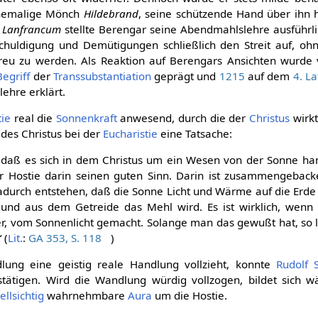
ehemalige Mönch
Hildebrand
, seine schützende Hand über ihn hi
a Lanfrancum
stellte Berengar seine Abendmahlslehre ausführli
huldigung und Demütigungen schließlich den Streit auf, ohn
reu zu werden. Als Reaktion auf Berengars Ansichten wurde 
Begriff
der
Transsubstantiation
geprägt und
1215
auf dem
4. La
lehre erklärt.
ie
real die
Sonnenkraft
anwesend, durch die der
Christus
wirkt
des Christus bei der
Eucharistie
eine Tatsache:
daß es sich in dem Christus um ein Wesen von der Sonne han
r Hostie darin seinen guten Sinn. Darin ist zusammengebac
durch entstehen, daß die Sonne Licht und Wärme auf die Erde f
und aus dem Getreide das Mehl wird. Es ist wirklich, wenn
er, vom Sonnenlicht gemacht. Solange man das gewußt hat, so 
 (
Lit.
:
GA 353, S. 118
)
lung eine geistig reale Handlung vollzieht, konnte
Rudolf 
tätigen. Wird die Wandlung würdig vollzogen, bildet sich w
ellsichtig
wahrnehmbare
Aura
um die Hostie.