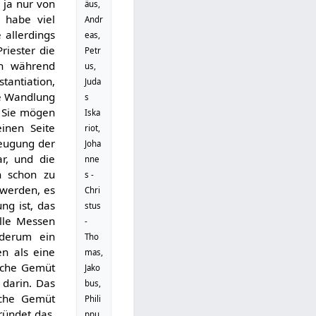
 ja nur von
äus,
 habe viel
Andr
 allerdings
eas,
riester die
Petr
ch während
us,
tantiation,
Juda
ie Wandlung
s
, Sie mögen
Iska
inen Seite
riot,
zeugung der
Joha
ar, und die
nne
n schon zu
s -
 werden, es
Chri
ng ist, das
stus
alle Messen
-
ederum ein
Tho
n als eine
mas,
ische Gemüt
Jako
 darin. Das
bus,
sche Gemüt
Phili
gründet das,
ppu