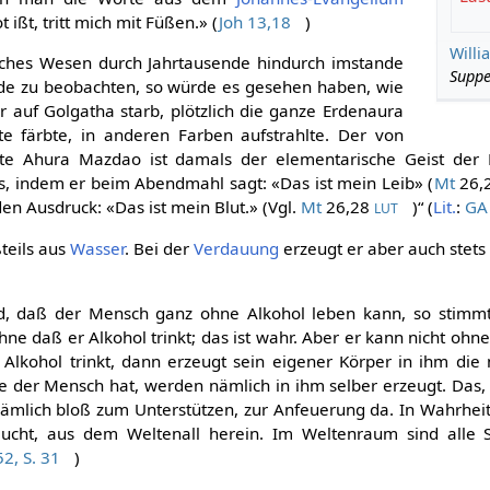
 ißt, tritt mich mit Füßen.» (
Joh 13,18
)
Willi
sches Wesen durch Jahrtausende hindurch imstande
Suppe
de zu beobachten, so würde es gesehen haben, wie
er auf Golgatha starb, plötzlich die ganze Erdenaura
te färbte, in anderen Farben aufstrahlte. Der von
ete Ahura Mazdao ist damals der elementarische Geist der
us, indem er beim Abendmahl sagt: «Das ist mein Leib» (
Mt
26,
den Ausdruck: «Das ist mein Blut.» (Vgl.
Mt
26,28
)“ (
Lit.
:
GA 
LUT
teils aus
Wasser
. Bei der
Verdauung
erzeugt er aber auch stet
.
, daß der Mensch ganz ohne Alkohol leben kann, so stimmt 
ne daß er Alkohol trinkt; das ist wahr. Aber er kann nicht ohn
Alkohol trinkt, dann erzeugt sein eigener Körper in ihm di
 die der Mensch hat, werden nämlich in ihm selber erzeugt. Da
ämlich bloß zum Unterstützen, zur Anfeuerung da. In Wahrhei
raucht, aus dem Weltenall herein. Im Weltenraum sind alle S
2, S. 31
)