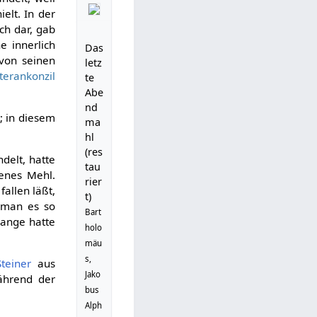
elt. In der
ch dar, gab
e innerlich
Das
von seinen
letz
terankonzil
te
Abe
nd
; in diesem
ma
hl
(res
delt, hatte
tau
kenes Mehl.
rier
allen läßt,
t)
 man es so
Bart
lange hatte
holo
mäu
s,
Steiner
aus
Jako
ährend der
bus
Alph