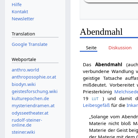
Hilfe
Kontakt
Newsletter
Abendmahl
Translation
Google Translate
Seite
Diskussion
Webportale
Das
Abendmahl
(au
anthro.world
verbundene Wandlung 
anthroposophie.or.at
geistige Tatsache auffa
biodyn.wiki
mißdeutet. Vorbereite
geistesforschung.wiki
Priesterkönig
Melchised
19
) und damit 
kulturepochen.de
LUT
Leibesgefäß
für die
Inka
mysteriendramen.at
odysseetheater.at
„Solange vom Abendm
rudolf-steiner-
Materie nicht bloß M
online.de
Materie der Geist be
steiner.wiki
der Materie mit dem G