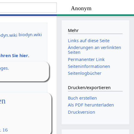
Anonym
Mehr
biodyn.wiki
Links auf diese Seite
Änderungen an verlinkten
Seiten
hren Sie hier
.
Permanenter Link
Seiten­­informationen
ages.
Seitenlogbücher
Drucken/­exportieren
Buch erstellen
en
Als PDF herunterladen
Druckversion
. 16