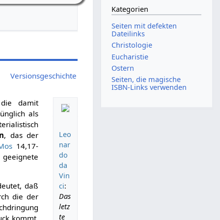
Kategorien
Seiten mit defekten
Dateilinks
Christologie
Eucharistie
Ostern
Versionsgeschichte
Seiten, die magische
ISBN-Links verwenden
die damit
ünglich als
rialistisch
Leo
n
, das der
nar
Mos
14,17-
do
 geeignete
da
Vin
eutet, daß
ci
:
rch die der
Das
letz
rchdringung
te
ruck kommt,