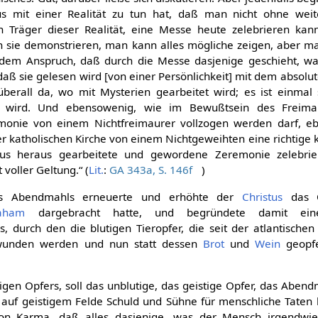
 mit einer Realität zu tun hat, daß man nicht ohne weit
Träger dieser Realität, eine Messe heute zelebrieren kann
n sie demonstrieren, man kann alles mögliche zeigen, aber m
t dem Anspruch, daß durch die Messe dasjenige geschieht, w
aß sie gelesen wird [von einer Persönlichkeit] mit dem absolut
überall da, wo mit Mysterien gearbeitet wird; es ist einmal
t wird. Und ebensowenig, wie im Bewußtsein des Freima
emonie von einem Nichtfreimaurer vollzogen werden darf, e
r katholischen Kirche von einem Nichtgeweihten eine richtige k
us heraus gearbeitete und gewordene Zeremonie zelebrie
voller Geltung.“ (
Lit.
:
GA 343a, S. 146f
)
es Abendmahls erneuerte und erhöhte der
Christus
das O
aham
dargebracht hatte, und begründete damit ei
, durch den die blutigen Tieropfer, die seit der atlantischen 
wunden werden und nun statt dessen
Brot
und
Wein
geopfe
tigen Opfers, soll das unblutige, das geistige Opfer, das Abend
 auf geistigem Felde Schuld und Sühne für menschliche Taten 
von Karma, daß alles dasjenige, was der Mensch irgendwie