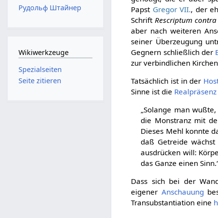
Рудольф Штайнер
Papst
Gregor VII.
, der 
Schrift
Rescriptum contr
aber nach weiteren Ansc
seiner Überzeugung unt
Gegnern schließlich der
Wikiwerkzeuge
zur verbindlichen Kirchen
Spezialseiten
Tatsächlich ist in der
Host
Seite zitieren
Sinne ist die
Realpräsenz
„Solange man wußte, 
die Monstranz mit de
Dieses Mehl konnte da
daß Getreide wächst 
ausdrücken will: Körp
das Ganze einen Sinn.“
Dass sich bei der Wand
eigener
Anschauung
bes
Transubstantiation eine
h