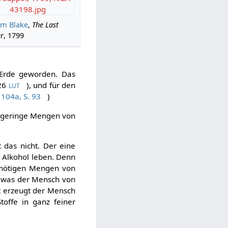
43198.jpg
am Blake
,
The Last
r
, 1799
 Erde geworden. Das
26
), und für den
LUT
104a, S. 93
)
s geringe Mengen von
das nicht. Der eine
e Alkohol leben. Denn
e nötigen Mengen von
s, was der Mensch von
t erzeugt der Mensch
toffe in ganz feiner