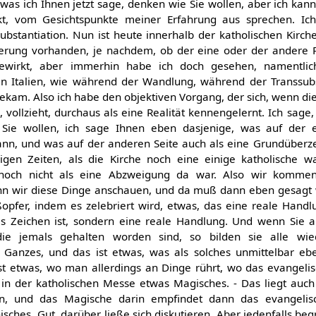
was ich Ihnen jetzt sage, denken wie Sie wollen, aber ich kann
t, vom Gesichtspunkte meiner Erfahrung aus sprechen. Ich
ubstantiation. Nun ist heute innerhalb der katholischen Kirche
ierung vorhanden, je nachdem, ob der eine oder der andere P
 bewirkt, aber immerhin habe ich doch gesehen, namentli
in Italien, wie während der Wandlung, während der Transsubs
bekam. Also ich habe den objektiven Vorgang, der sich, wenn d
 vollzieht, durchaus als eine Realität kennengelernt. Ich sage
Sie wollen, ich sage Ihnen eben dasjenige, was auf der e
nn, und was auf der anderen Seite auch als eine Grundüber
nigen Zeiten, als die Kirche noch eine einige katholische w
 noch nicht als eine Abzweigung da war. Also wir komme
enn wir diese Dinge anschauen, und da muß dann eben gesagt
ßopfer, indem es zelebriert wird, etwas, das eine reale Handlu
es Zeichen ist, sondern eine reale Handlung. Und wenn Sie 
e jemals gehalten worden sind, so bilden sie alle wi
anzes, und das ist etwas, was als solches unmittelbar ebe
ist etwas, wo man allerdings an Dinge rührt, wo das evangel
ja in der katholischen Messe etwas Magisches. - Das liegt auch
in, und das Magische darin empfindet dann das evangeli
dnisches. Gut, darüber ließe sich diskutieren. Aber jedenfalls be