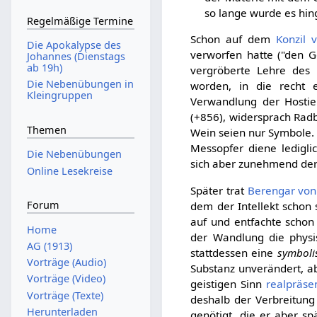
so lange wurde es hin
Regelmäßige Termine
Schon auf dem
Konzil 
Die Apokalypse des
verworfen hatte ("den Ge
Johannes (Dienstags
ab 19h)
vergröberte Lehre des
Die Nebenübungen in
worden, in die recht 
Kleingruppen
Verwandlung der Hostie 
(+856), widersprach Radb
Themen
Wein seien nur Symbole
Messopfer diene ledigl
Die Nebenübungen
sich aber zunehmend der
Online Lesekreise
Später trat
Berengar von
Forum
dem der Intellekt schon 
auf und entfachte schon
Home
der Wandlung die physi
AG (1913)
stattdessen eine
symbolis
Vorträge (Audio)
Substanz unverändert, ab
Vorträge (Video)
geistigen Sinn
realpräse
Vorträge (Texte)
deshalb der Verbreitung
Herunterladen
genötigt, die er aber sp