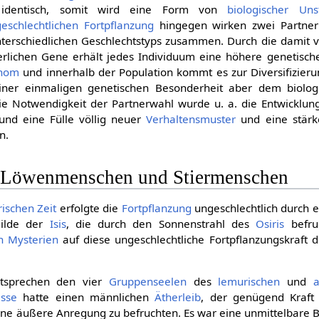
identisch, somit wird eine Form von
biologischer Unst
geschlechtlichen Fortpflanzung
hingegen wirken zwei Partner
nterschiedlichen Geschlechtstyps zusammen. Durch die damit
rlichen Gene erhält jedes Individuum eine höhere genetische 
nom
und innerhalb der Population kommt es zur Diversifizieru
iner einmaligen genetischen Besonderheit aber dem biolo
die Notwendigkeit der Partnerwahl wurde u. a. die Entwicklu
und eine Fülle völlig neuer
Verhaltensmuster
und eine stärk
n.
- Löwenmenschen und Stiermenschen
ischen Zeit
erfolgte die
Fortpflanzung
ungeschlechtlich durch e
Bilde der
Isis
, die durch den Sonnenstrahl des
Osiris
befruc
n Mysterien
auf diese ungeschlechtliche Fortpflanzungskraft 
sprechen den vier
Gruppenseelen
des
lemurischen
und
a
sse
hatte einen männlichen
Ätherleib
, der genügend Kraft 
hne äußere Anregung zu befruchten. Es war eine unmittelbare 