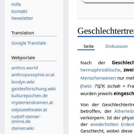
Hilfe
Kontakt
Newsletter
Geschlechtertr
Translation
Google Translate
Seite
Diskussion
Webportale
Nach der
Geschlec
anthro.world
hermaphroditische
,
zwei
anthroposophie.or.at
Menschenwesen
nur mehr
biodyn.wiki
(
hebr.
אִשָּׁה
= Fra
ischah
geistesforschung.wiki
wurden jeweils
eingesch
kulturepochen.de
mysteriendramen.at
Von der Geschlechtert
odysseetheater.at
betroffen, der
Ätherleib
rudolf-steiner-
verkörpern. Ist der phys
online.de
der
wiederholten Erden
steiner.wiki
Geschlecht, wobei diese