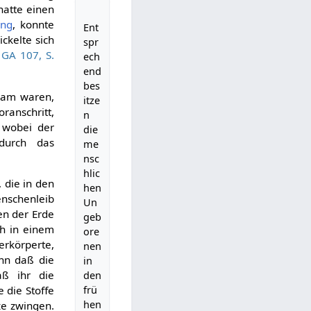
atte einen
ung
, konnte
Ent
ckelte sich
spr
:
GA 107, S.
ech
end
bes
sam waren,
itze
ranschritt,
n
 wobei der
die
durch das
me
nsc
hlic
 die in den
hen
nschenleib
Un
en der Erde
geb
ch in einem
ore
erkörperte,
nen
enn daß die
in
aß ihr die
den
 die Stoffe
frü
hen
ze zwingen.