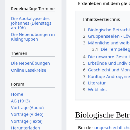
Erdenleben mit dem glei
Regelmäßige Termine
Die Apokalypse des
Inhaltsverzeichnis
Johannes (Dienstags
ab 19h)
1
Biologische Betrach
Die Nebenübungen in
2
Gruppenseelen - L
Kleingruppen
3
Männliche und weibl
3.1
Die Tempelleg
Themen
4
Die unwahre Gestalt
5
Erbsünde und Indivi
Die Nebenübungen
6
Geschlecht und Mo
Online Lesekreise
7
Künftige Androgyni
8
Literatur
Forum
9
Weblinks
Home
AG (1913)
Vorträge (Audio)
Biologische Bet
Vorträge (Video)
Vorträge (Texte)
Bei der
ungeschlechtlic
Herunterladen