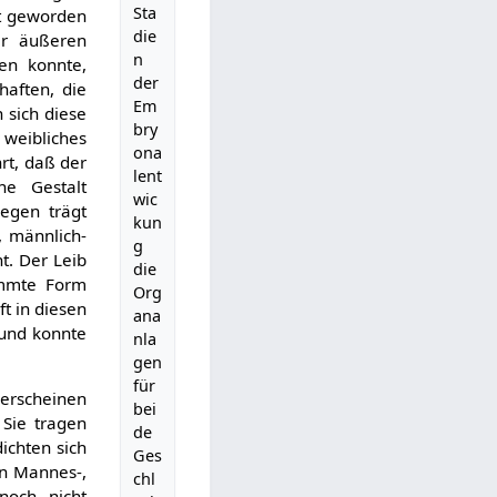
Sta
ht geworden
die
er äußeren
n
en konnte,
der
haften, die
Em
n sich diese
bry
 weibliches
ona
rt, daß der
lent
ne Gestalt
wic
egen trägt
kun
, männlich-
g
t. Der Leib
die
immte Form
Org
t in diesen
ana
 und konnte
nla
gen
für
 erscheinen
bei
 Sie tragen
de
ichten sich
Ges
en Mannes-,
chl
noch nicht