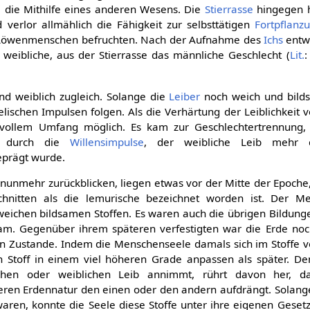
 die Mithilfe eines anderen Wesens. Die
Stierrasse
hingegen h
 verlor allmählich die Fähigkeit zur selbsttätigen
Fortpflanz
 Löwenmenschen befruchten. Nach der Aufnahme des
Ichs
entwi
weibliche, aus der Stierrasse das männliche Geschlecht (
Lit.
nd weiblich zugleich. Solange die
Leiber
noch weich und bild
lischen Impulsen folgen. Als die Verhärtung der Leiblichkeit vo
vollem Umfang möglich. Es kam zur Geschlechtertrennung,
r durch die
Willensimpulse
, der weibliche Leib mehr 
prägt wurde.
r nunmehr zurückblicken, liegen etwas vor der Mitte der Epoche,
hnitten als die lemurische bezeichnet worden ist. Der Me
eichen bildsamen Stoffen. Es waren auch die übrigen Bildung
am. Gegenüber ihrem späteren verfestigten war die Erde no
en Zustande. Indem die Menschenseele damals sich im Stoffe v
en Stoff in einem viel höheren Grade anpassen als später. D
chen oder weiblichen Leib annimmt, rührt davon her, d
ren Erdennatur den einen oder den andern aufdrängt. Solange
 waren, konnte die Seele diese Stoffe unter ihre eigenen Geset