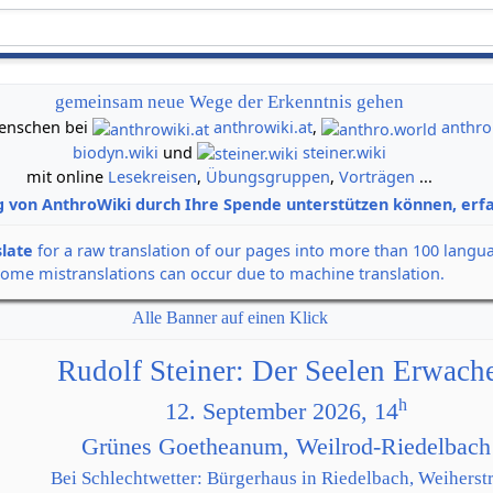
gemeinsam neue Wege der Erkenntnis gehen
 Menschen bei
anthrowiki.at
,
anthro
biodyn.wiki
und
steiner.wiki
mit online
Lesekreisen
,
Übungsgruppen
,
Vorträgen
...
g von AnthroWiki durch Ihre Spende unterstützen können, erfa
slate
for a raw translation of our pages into more than 100 langu
some mistranslations can occur due to machine translation.
Alle Banner auf einen Klick
Rudolf Steiner: Der Seelen Erwach
h
12. September 2026, 14
Grünes Goetheanum, Weilrod-Riedelbach
Bei Schlechtwetter: Bürgerhaus in Riedelbach, Weiherstr