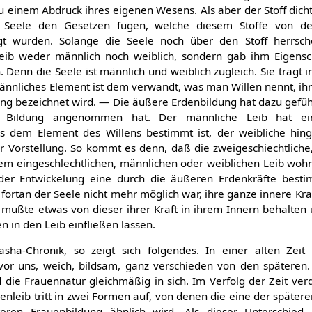
u einem Abdruck ihres eigenen Wesens. Als aber der Stoff dic
 Seele den Gesetzen fügen, welche diesem Stoffe von d
gt wurden. Solange die Seele noch über den Stoff herrsch
 Leib weder männlich noch weiblich, sondern gab ihm Eigensc
 Denn die Seele ist männlich und weiblich zugleich. Sie trägt i
ännliches Element ist dem verwandt, was man Willen nennt, ihr
ung bezeichnet wird. — Die äußere Erdenbildung hat dazu gefüh
ge Bildung angenommen hat. Der männliche Leib hat ei
 dem Element des Willens bestimmt ist, der weibliche hing
 Vorstellung. So kommt es denn, daß die zweigeschiechtliche
nem eingeschlechtlichen, männlichen oder weiblichen Leib wohn
 der Entwickelung eine durch die äußeren Erdenkräfte best
rtan der Seele nicht mehr möglich war, ihre ganze innere Kraf
 mußte etwas von dieser ihrer Kraft in ihrem Innern behalten
en in den Leib einfließen lassen.
sha-Chronik, so zeigt sich folgendes. In einer alten Zeit
or uns, weich, bildsam, ganz verschieden von den späteren.
die Frauennatur gleichmäßig in sich. Im Verfolg der Zeit verd
enleib tritt in zwei Formen auf, von denen die eine der später
eren Frauenbildung ähnlich wird. Als dieser Unterschied 