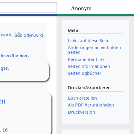
Anonym
Mehr
.world
,
Links auf diese Seite
Änderungen an verlinkten
Seiten
hren Sie hier
.
Permanenter Link
Seiten­­informationen
ages.
Seitenlogbücher
Drucken/­exportieren
Buch erstellen
en
Als PDF herunterladen
Druckversion
. 16