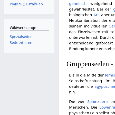
genetisch
weitgehend 
Рудольф Штайнер
gewährleistet. Bei der
biologischen
Art
, aber u
Neukombination der elte
seinem individuellen
Ge
Wikiwerkzeuge
das Einzelwesen mit se
Spezialseiten
unterworfen ist. Durch 
Seite zitieren
entscheidend gefördert 
Bindung konnte entstehe
Gruppenseelen 
Bis in die Mitte der
lemur
Selbstbefruchtung. Im 
deuteten die
ägyptische
hin.
Die vier
Sphinxtiere
ent
Menschen. Die
Löwenra
physischen Leib selbst o