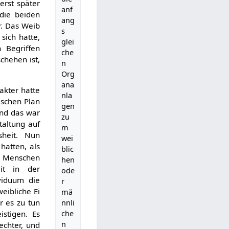
erst später
anf
die beiden
ang
r. Das Weib
s
sich hatte,
glei
 Begriffen
che
chehen ist,
n
Org
ana
akter hatte
nla
ischen Plan
gen
und das war
zu
taltung auf
m
sheit. Nun
wei
hatten, als
blic
 Menschen
hen
it in der
ode
viduum die
r
weibliche Ei
mä
r es zu tun
nnli
stigen. Es
che
n
echter, und