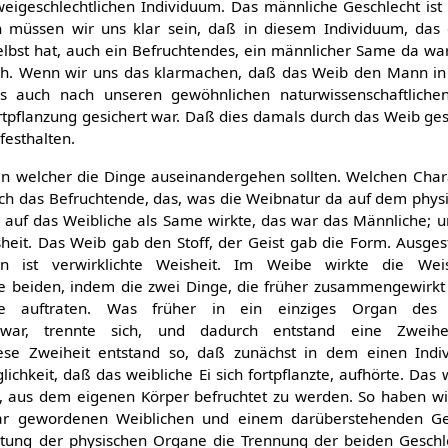
weigeschlechtlichen Individuum. Das männliche Geschlecht ist 
 müssen wir uns klar sein, daß in diesem Individuum, das 
selbst hat, auch ein Befruchtendes, ein männlicher Same da wa
ch. Wenn wir uns das klarmachen, daß das Weib den Mann in 
 auch nach unseren gewöhnlichen naturwissenschaftlichen
ortpflanzung gesichert war. Daß dies damals durch das Weib ges
festhalten.
, in welcher die Dinge auseinandergehen sollten. Welchen Char
ch das Befruchtende, das, was die Weibnatur da auf dem phys
 auf das Weibliche als Same wirkte, das war das Männliche; 
sheit. Das Weib gab den Stoff, der Geist gab die Form. Ausges
n ist verwirklichte Weisheit. Im Weibe wirkte die Wei
die beiden, indem die zwei Dinge, die früher zusammengewirkt 
le auftraten. Was früher in ein einziges Organ des
war, trennte sich, und dadurch entstand eine Zweihe
ese Zweiheit entstand so, daß zunächst in dem einen Indi
lichkeit, daß das weibliche Ei sich fortpflanzte, aufhörte. Das 
t, aus dem eigenen Körper befruchtet zu werden. So haben wi
ar gewordenen Weiblichen und einem darüberstehenden Gei
tung der physischen Organe die Trennung der beiden Geschl