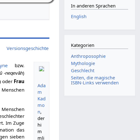
In anderen Sprachen
English
Kategorien
Versionsgeschichte
Anthroposophie
Mythologie
yne
bzw.
Geschlecht
)
 û -neqevâh
Seiten, die magische
) oder
Frau
ISBN-Links verwenden
Ada
e Menschen
m
Kad
mo
Menschen
n
,
eschlechter
der
rt. Im Zuge
hi
nation das
m
lgen sieben
mli