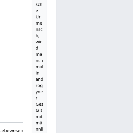
sch
e
Ur
me
nsc
h,
wir
d
ma
nch
mal
in
and
rog
yne
r
Ges
talt
mit
mä
nnli
 Lebewesen