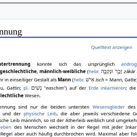
ennung
Quelltext anzeigen
htertrennung
konnte sich das ursprünglich
androg
geschlechtliche
,
männlich-weibliche
(
hebr.
זָכָ֥ר וּנְקֵבָ֖ה
zâkâr
 in einseitiger Gestalt als
Mann
(
hebr.
אִישׁ
= Mann, Gatte
isch
u, Gattin;
pl.
נָשִׁים
"
naschim
") auf der
Erde
inkarnieren
; di
lechtliche
Wesen.
rennung sind nur die beiden untersten
Wesensglieder
des 
und der
physische Leib
, die aber jeweils verschiedene G
ische Leib männlich, so ist der Ätherleib weiblich und umgekeh
leben
des Menschen wechselt in der Regel mit jeder Inkar
 Regel aber auch häufig durchbrochen wird. Maximal aber fo