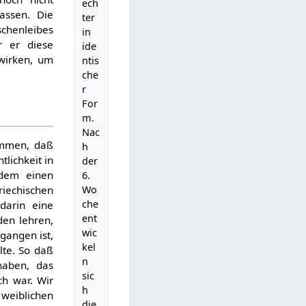
ech
assen. Die
ter
schenleibes
in
r er diese
ide
wirken, um
ntis
che
r
For
m.
Nac
ommen, daß
h
lichkeit in
der
dem einen
6.
Wo
riechischen
che
darin eine
ent
den lehren,
wic
gangen ist,
kel
lte. So daß
n
haben, das
sic
ch war. Wir
h
 weiblichen
die