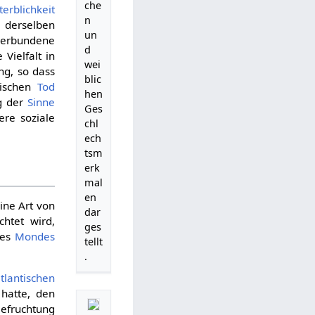
che
erblichkeit
n
 derselben
un
 verbundene
d
Vielfalt in
wei
ng, so dass
blic
gischen
Tod
hen
ng der
Sinne
Ges
ere soziale
chl
ech
tsm
erk
mal
en
ine Art von
dar
htet wird,
ges
des
Mondes
tellt
.
tlantischen
hatte, den
Befruchtung