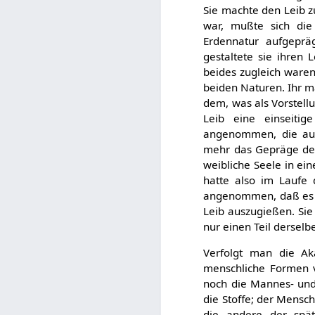
Sie machte den Leib z
war, mußte sich die
Erdennatur aufgeprä
gestaltete sie ihren
beides zugleich waren.
beiden Naturen. Ihr m
dem, was als Vorstell
Leib eine einseiti
angenommen, die aus
mehr das Gepräge der
weibliche Seele in ei
hatte also im Laufe
angenommen, daß es fo
Leib auszugießen. Sie
nur einen Teil derselb
Verfolgt man die Aka
menschliche Formen v
noch die Mannes- und 
die Stoffe; der Mensch
die andere der spät