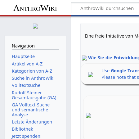
AnthroWiki
Eine freie Initiative von
Navigation
Hauptseite
Wie Sie die Entwicklun
Artikel von A-Z
Use
Google Tran
Kategorien von A-Z
Please note that 
Suche in AnthroWiki
Volltextsuche
Rudolf Steiner
Gesamtausgabe (GA)
GA Volltext-Suche
und semantische
Analyse
Letzte Änderungen
Bibliothek
Jetzt spenden!