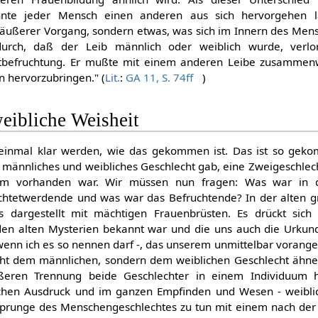
nnte jeder Mensch einen anderen aus sich hervorgehen l
 äußerer Vorgang, sondern etwas, was sich im Innern des Men
adurch, daß der Leib männlich oder weiblich wurde, verlo
bstbefruchtung. Er mußte mit einem anderen Leibe zusammen
 hervorzubringen." (
Lit.
:
GA 11, S. 74ff
)
eibliche Weisheit
 einmal klar werden, wie das gekommen ist. Das ist so gek
 männliches und weibliches Geschlecht gab, eine Zweigeschlecht
um vorhanden war. Wir müssen nun fragen: Was war in 
chtetwerdende und was war das Befruchtende? In der alten g
 dargestellt mit mächtigen Frauenbrüsten. Es drückt sich 
 den alten Mysterien bekannt war und die uns auch die Urkun
wenn ich es so nennen darf -, das unserem unmittelbar vorange
icht dem männlichen, sondern dem weiblichen Geschlecht ähne
ßeren Trennung beide Geschlechter in einem Individuum 
schen Ausdruck und im ganzen Empfinden und Wesen - weibli
prunge des Menschengeschlechtes zu tun mit einem nach der