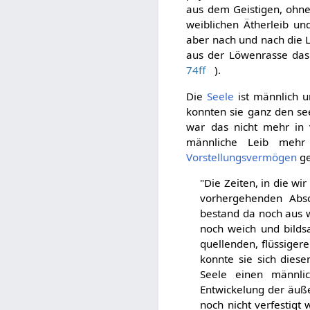
aus dem Geistigen, ohne
weiblichen Ätherleib und
aber nach und nach die
aus der Löwenrasse das 
74ff
).
Die
Seele
ist männlich u
konnten sie ganz den see
war das nicht mehr in 
männliche Leib meh
Vorstellungsvermögen
ge
"Die Zeiten, in die wi
vorhergehenden Absc
bestand da noch aus w
noch weich und bilds
quellenden, flüssiger
konnte sie sich dies
Seele einen männli
Entwickelung der äuße
noch nicht verfestigt