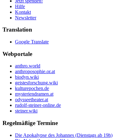
Jetzt spenden!
Hilfe
Kontakt
Newsletter
Translation
Google Translate
Webportale
anthro.world
anthroposophie.or.at
biodyn.wiki
geistesforschung.wiki
kulturepochen.de
mysteriendramen.at
odysseetheater.at
rudolf-steiner-online.de
steiner.wiki
Regelmäßige Termine
Die Apokalypse des Johannes (Dienstags ab 19h)