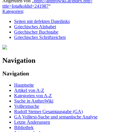
Abgerufen von „
https://anthrowiki.at/index.php?
title=Iota&oldid=241987
“
Kategorien
:
Seiten mit defekten Dateilinks
Griechisches Alphabet
Griechischer Buchstabe
Griechisches Schriftzeichen
Navigation
Navigation
Hauptseite
Artikel von A-Z
Kategorien von A-Z
Suche in AnthroWiki
Volltextsuche
Rudolf Steiner Gesamtausgabe (GA)
GA Volltext-Suche und semantische Analyse
Letzte Änderungen
Bibliothek