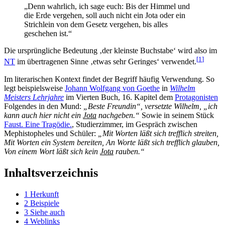
„Denn wahrlich, ich sage euch: Bis der Himmel und
die Erde vergehen, soll auch nicht ein Jota oder ein
Strichlein von dem Gesetz vergehen, bis alles
geschehen ist.“
Die ursprüngliche Bedeutung ‚der kleinste Buchstabe‘ wird also im
[
1
]
NT
im übertragenen Sinne ‚etwas sehr Geringes‘ verwendet.
Im literarischen Kontext findet der Begriff häufig Verwendung. So
legt beispielsweise
Johann Wolfgang von Goethe
in
Wilhelm
Meisters Lehrjahre
im Vierten Buch, 16. Kapitel dem
Protagonisten
Folgendes in den Mund:
„Beste Freundin“, versetzte Wilhelm, „ich
kann auch hier nicht ein
Jota
nachgeben.“
Sowie in seinem Stück
Faust. Eine Tragödie.
, Studierzimmer, im Gespräch zwischen
Mephistopheles und Schüler:
„Mit Worten läßt sich trefflich streiten,
Mit Worten ein System bereiten, An Worte läßt sich trefflich glauben,
Von einem Wort läßt sich kein
Jota
rauben.“
Inhaltsverzeichnis
1
Herkunft
2
Beispiele
3
Siehe auch
4
Weblinks