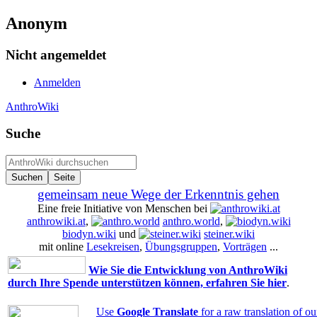
Anonym
Nicht angemeldet
Anmelden
AnthroWiki
Suche
gemeinsam neue Wege der Erkenntnis gehen
Eine freie Initiative von Menschen bei
anthrowiki.at
,
anthro.world
,
biodyn.wiki
und
steiner.wiki
mit online
Lesekreisen
,
Übungsgruppen
,
Vorträgen
...
Wie Sie die Entwicklung von AnthroWiki
durch Ihre Spende unterstützen können, erfahren Sie hier
.
Use
Google Translate
for a raw translation of o