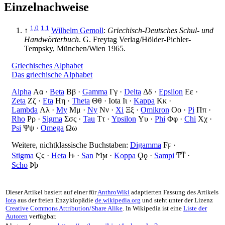
Einzelnachweise
1,0
1,1
↑
Wilhelm Gemoll
:
Griechisch-Deutsches Schul- und
Handwörterbuch
. G. Freytag Verlag/Hölder-Pichler-
Tempsky, München/Wien
1965
.
Griechisches Alphabet
Das griechische Alphabet
Alpha
Αα ·
Beta
Ββ ·
Gamma
Γγ ·
Delta
Δδ ·
Epsilon
Εε ·
Zeta
Ζζ ·
Eta
Ηη ·
Theta
Θθ ·
Iota
Ιι ·
Kappa
Κκ ·
Lambda
Λλ ·
My
Μμ ·
Ny
Νν ·
Xi
Ξξ ·
Omikron
Οο ·
Pi
Ππ ·
Rho
Ρρ ·
Sigma
Σσς ·
Tau
Ττ ·
Ypsilon
Υυ ·
Phi
Φφ ·
Chi
Χχ ·
Psi
Ψψ ·
Omega
Ωω
Weitere, nichtklassische Buchstaben:
Digamma
Ϝϝ ·
Stigma
Ϛϛ ·
Heta
Ͱͱ ·
San
Ϻϻ ·
Koppa
Ϙϙ ·
Sampi
Ͳͳ ·
Scho
Ϸϸ
Dieser Artikel basiert auf einer für
AnthroWiki
adaptierten Fassung des Artikels
Iota
aus der freien Enzyklopädie
de.wikipedia.org
und steht unter der Lizenz
Creative Commons Attribution/Share Alike
. In Wikipedia ist eine
Liste der
Autoren
verfügbar.