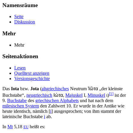
Namensräume
Seite
Diskussion
Mehr
Mehr
Seitenaktionen
Lesen
Quelltext anzeigen
Versionsgeschichte
Das
Iota
bzw.
Jota
(
altgriechisches
Neutrum
Ἰῶτα
„der kleinste
[
1
]
Buchstabe“,
neugriechisch
Ιώτα
,
Majuskel
Ι,
Minuskel
ι)
ist der
9.
Buchstabe
des
griechischen Alphabets
und hat nach dem
milesischen System
den Zahlwert 10. Er wurde in der Antike wie
heute identisch, nämlich [
i
] ausgesprochen; von ihm stammt der
lateinische Buchstabe
i
ab.
In
Mt
5,18
heißt es:
EU