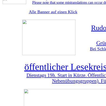
Please note that some mistranslations can occur d
Alle Banner auf einen Klick
Rudo
Grü
Bei Schl
öffentlicher Lesekre
Dienstags 19h. Start in Kürze. Öffentl
Nebenübungsgruppen). Für 