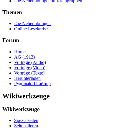
Die Nebenübungen in Kleingruppen
Themen
Die Nebenübungen
Online Lesekreise
Forum
Home
AG (1913)
Vorträge (Audio)
Vorträge (Video)
Vorträge (Texte)
Herunterladen
Рудольф Штайнер
Wikiwerkzeuge
Wikiwerkzeuge
Spezialseiten
Seite zitieren