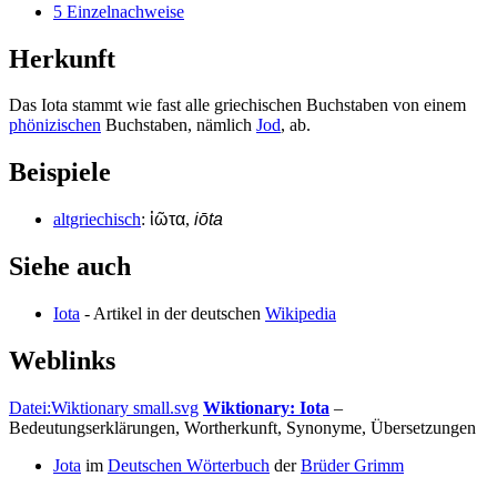
5
Einzelnachweise
Herkunft
Das Iota stammt wie fast alle griechischen Buchstaben von einem
phönizischen
Buchstaben, nämlich
Jod
, ab.
Beispiele
altgriechisch
:
ἰῶτα
,
iōta
Siehe auch
Iota
- Artikel in der deutschen
Wikipedia
Weblinks
Datei:Wiktionary small.svg
Wiktionary: Iota
–
Bedeutungserklärungen, Wortherkunft, Synonyme, Übersetzungen
Jota
im
Deutschen Wörterbuch
der
Brüder Grimm