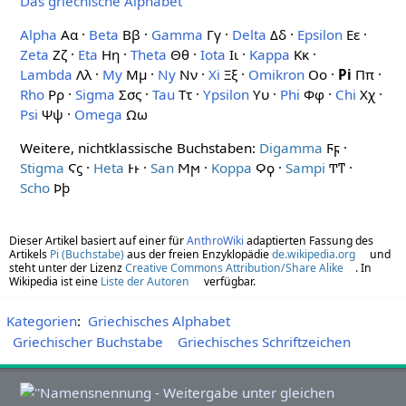
Das griechische Alphabet
Alpha
Αα ·
Beta
Ββ ·
Gamma
Γγ ·
Delta
Δδ ·
Epsilon
Εε ·
Zeta
Ζζ ·
Eta
Ηη ·
Theta
Θθ ·
Iota
Ιι ·
Kappa
Κκ ·
Lambda
Λλ ·
My
Μμ ·
Ny
Νν ·
Xi
Ξξ ·
Omikron
Οο ·
Pi
Ππ ·
Rho
Ρρ ·
Sigma
Σσς ·
Tau
Ττ ·
Ypsilon
Υυ ·
Phi
Φφ ·
Chi
Χχ ·
Psi
Ψψ ·
Omega
Ωω
Weitere, nichtklassische Buchstaben:
Digamma
Ϝϝ ·
Stigma
Ϛϛ ·
Heta
Ͱͱ ·
San
Ϻϻ ·
Koppa
Ϙϙ ·
Sampi
Ͳͳ ·
Scho
Ϸϸ
Dieser Artikel basiert auf einer für
AnthroWiki
adaptierten Fassung des
Artikels
Pi (Buchstabe)
aus der freien Enzyklopädie
de.wikipedia.org
und
steht unter der Lizenz
Creative Commons Attribution/Share Alike
. In
Wikipedia ist eine
Liste der Autoren
verfügbar.
Kategorien
:
Griechisches Alphabet
Griechischer Buchstabe
Griechisches Schriftzeichen