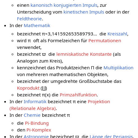
einen
kanonisch konjugierten Impuls
, zur
Unterscheidung vom
kinetischen Impuls
oder in der
Feldtheorie
.
In der
Mathematik
bezeichnet
π
≈
3
,
1
4
1
5
9
2
6
5
3
5
8
9
7
9
3
…
die
Kreiszahl
,
wird
π
oft als Formelzeichen für
Permutationen
verwendet,
bezeichnet
ϖ
die
lemniskatische Konstante
(als
Analogon zum Kreis),
kennzeichnet das Produktzeichen Π die
Multiplikation
von mehreren mathematischen Objekten,
bezeichnet der umgedrehte Großbuchstabe das
Koprodukt
(
∐
)
bezeichnet
π
(
x
)
die
Primzahlfunktion
.
In der
Informatik
bezeichnet π eine
Projektion
(Relationale Algebra)
.
In der
Chemie
bezeichnet π
die
Pi-Bindung
den
Pi-Komplex
In der
Astronomie
bezeichnet
ϖ
die
Länge der Periapsis
.