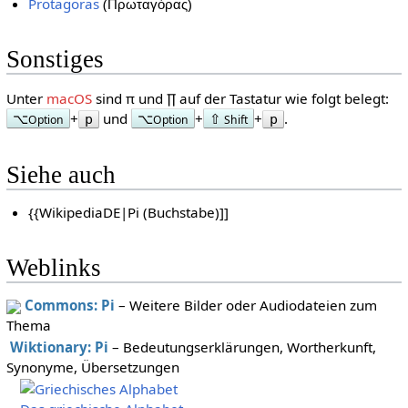
Protagoras
(
)
Πρωταγόρας
Sonstiges
Unter
macOS
sind π und ∏ auf der Tastatur wie folgt belegt:
⌥
+
und
⌥
+
⇧
+
.
p
p
Option
Option
Shift
Siehe auch
{{WikipediaDE|Pi (Buchstabe)]]
Weblinks
Commons: Pi
– Weitere Bilder oder Audiodateien zum
Thema
Wiktionary: Pi
– Bedeutungserklärungen, Wortherkunft,
Synonyme, Übersetzungen