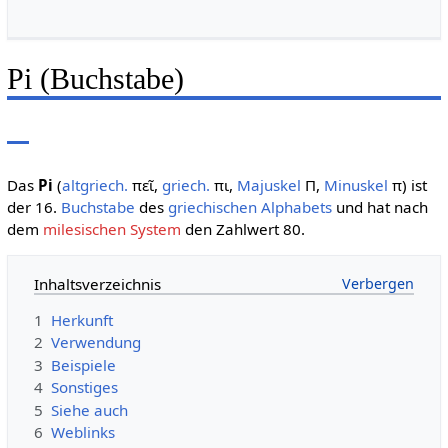
Pi (Buchstabe)
Das
Pi
(
altgriech.
πεῖ
,
griech.
πι
,
Majuskel
Π,
Minuskel
π) ist
der 16.
Buchstabe
des
griechischen Alphabets
und hat nach
dem
milesischen System
den Zahlwert 80.
Inhaltsverzeichnis
1
Herkunft
2
Verwendung
3
Beispiele
4
Sonstiges
5
Siehe auch
6
Weblinks