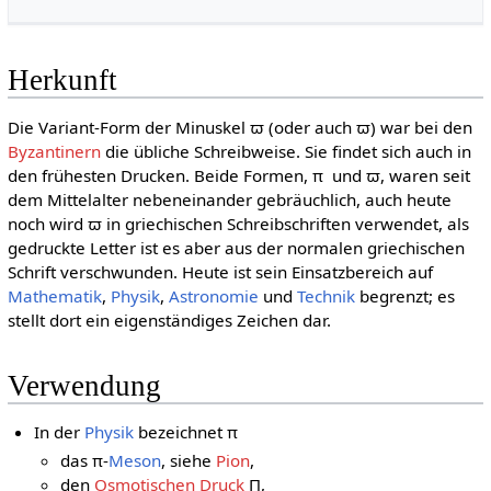
Herkunft
Die Variant-Form der Minuskel ϖ (oder auch
ϖ
) war bei den
Byzantinern
die übliche Schreibweise. Sie findet sich auch in
den frühesten Drucken. Beide Formen,
π
und
ϖ
, waren seit
dem Mittelalter nebeneinander gebräuchlich, auch heute
noch wird
ϖ
in griechischen Schreibschriften verwendet, als
gedruckte Letter ist es aber aus der normalen griechischen
Schrift verschwunden. Heute ist sein Einsatzbereich auf
Mathematik
,
Physik
,
Astronomie
und
Technik
begrenzt; es
stellt dort ein eigenständiges Zeichen dar.
Verwendung
In der
Physik
bezeichnet π
das π-
Meson
, siehe
Pion
,
den
Osmotischen Druck
Π,