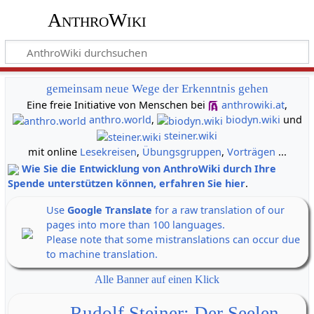
AnthroWiki
gemeinsam neue Wege der Erkenntnis gehen
Eine freie Initiative von Menschen bei
anthrowiki.at
,
anthro.world
,
biodyn.wiki
und
steiner.wiki
mit online
Lesekreisen
,
Übungsgruppen
,
Vorträgen
...
Wie Sie die Entwicklung von AnthroWiki durch Ihre
Spende unterstützen können, erfahren Sie hier
.
Use
Google Translate
for a raw translation of our
pages into more than 100 languages.
Please note that some mistranslations can occur due
to machine translation.
Alle Banner auf einen Klick
Rudolf Steiner: Der Seelen