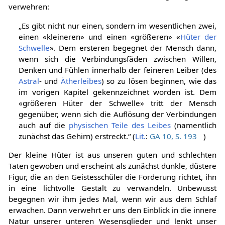
verwehren:
„Es gibt nicht nur einen, sondern im wesentlichen zwei,
einen «kleineren» und einen «größeren» «
Hüter der
Schwelle
». Dem ersteren begegnet der Mensch dann,
wenn sich die Verbindungsfäden zwischen Willen,
Denken und Fühlen innerhalb der feineren Leiber (des
Astral
- und
Ätherleibes
) so zu lösen beginnen, wie das
im vorigen Kapitel gekennzeichnet worden ist. Dem
«größeren Hüter der Schwelle» tritt der Mensch
gegenüber, wenn sich die Auflösung der Verbindungen
auch auf die
physischen Teile des Leibes
(namentlich
zunächst das Gehirn) erstreckt.“ (
Lit.
:
GA 10, S. 193
)
Der kleine Hüter ist aus unseren guten und schlechten
Taten gewoben und erscheint als zunächst dunkle, düstere
Figur, die an den Geistesschüler die Forderung richtet, ihn
in eine lichtvolle Gestalt zu verwandeln. Unbewusst
begegnen wir ihm jedes Mal, wenn wir aus dem Schlaf
erwachen. Dann verwehrt er uns den Einblick in die innere
Natur unserer unteren Wesensglieder und lenkt unser