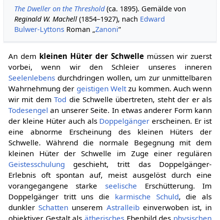
The Dweller on the Threshold
(ca. 1895). Gemälde von
Reginald W. Machell
(1854–1927), nach
Edward
Bulwer-Lyttons
Roman „
Zanoni
“
An dem
kleinen Hüter der Schwelle
müssen wir zuerst
vorbei, wenn wir den Schleier unseres inneren
Seelenlebens
durchdringen wollen, um zur unmittelbaren
Wahrnehmung der
geistigen Welt
zu kommen. Auch wenn
wir mit dem
Tod
die Schwelle übertreten, steht der er als
Todesengel
an unserer Seite. In etwas anderer Form kann
der kleine Hüter auch als
Doppelgänger
erscheinen. Er ist
eine abnorme Erscheinung des kleinen Hüters der
Schwelle. Während die normale Begegnung mit dem
kleinen Hüter der Schwelle im Zuge einer regulären
Geistesschulung
geschieht, tritt das Doppelgänger-
Erlebnis oft spontan auf, meist ausgelöst durch eine
vorangegangene starke
seelische
Erschütterung. Im
Doppelgänger tritt uns die
karmische Schuld
, die als
dunkler
Schatten
unserem
Astralleib
einverwoben ist, in
objektiver Gestalt als
ätherisches
Ebenbild des
physischen