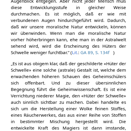
Augenblick entgegen. Aber nicht jeder Mensch muß
diese Entwicklungsstufe in gleicher Weise
durchmachen. Es ist möglich, daß er wie mit
verbundenen Augen hindurchgeführt wird. Dadurch,
daß wir unsere moralische Natur entwickeln, können
wir überwinden. Wenn man die moralische Natur
vorher höherbringen kann, ehe man in der Astralwelt
sehend wird, wird die Erscheinung des Hüters der
Schwelle weniger furchtbar.“ (
Lit.
:
GA 89, S. 134f
)
„Es ist aus obigem klar, daß der geschilderte «Hüter der
Schwelle» eine solche (astrale) Gestalt ist, welche dem
erwachenden höheren Schauen des Geheimschülers
sich offenbart. Und zu dieser übersinnlichen
Begegnung führt die Geheimwissenschaft. Es ist eine
Verrichtung niederer Magie, den «Hüter der Schwelle»
auch sinnlich sichtbar zu machen. Dabei handelte es
sich um die Herstellung einer Wolke feinen Stoffes,
eines Räucherwerkes, das aus einer Reihe von Stoffen
in bestimmter Mischung hergestellt wird. Die
entwickelte Kraft des Magiers ist dann imstande,