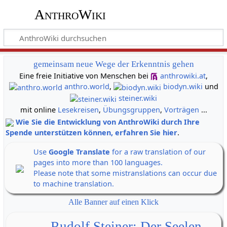
AnthroWiki
gemeinsam neue Wege der Erkenntnis gehen
Eine freie Initiative von Menschen bei
anthrowiki.at
,
anthro.world
,
biodyn.wiki
und
steiner.wiki
mit online
Lesekreisen
,
Übungsgruppen
,
Vorträgen
...
Wie Sie die Entwicklung von AnthroWiki durch Ihre
Spende unterstützen können, erfahren Sie hier
.
Use
Google Translate
for a raw translation of our
pages into more than 100 languages.
Please note that some mistranslations can occur due
to machine translation.
Alle Banner auf einen Klick
Rudolf Steiner: Der Seelen