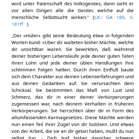
wird unter Patenschaft des Volksgeistes, dann sieht er
vor allen Dingen alle die Geister, welche auf die
menschliche Selbstsucht wirken.“ (
Lit.
:
GA 186, S.
181ff
)
„Der «Hüter» gibt seine Bedeutung etwa in folgenden
Worten kund: «Über dir walteten bisher Mächte, welche
dir unsichtbar waren. Sie bewirkten, daß während
deiner bisherigen Lebensläufe jede deiner guten Taten
ihren Lohn und jede deiner üblen Handlungen ihre
schlimmen Folgen hatten. Durch ihren Einfluß baute
sich dein Charakter aus deinen Lebenserfahrungen und
aus deinen Gedanken auf. Sie verursachten dein
Schicksal. Sie bestimmten das Maß von Lust und
Schmerz, das dir in einer deiner Verkörperungen
zugemessen war, nach deinem Verhalten in früheren
Verkörperungen. Sie herrschten über dir in Form des
allumfassenden Karmagesetzes. Diese Mächte werden
nun einen Teil ihrer Zügel von dir loslösen. Und etwas
von der Arbeit, die sie an dir getan haben, mußt du nun
selbst tun. - Dich traf bisher mancher schwere