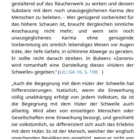
gestaltend auf das Räucherwerk zu wirken und dessen
Substanz mit dem noch unausgeglichenen Karma des
Menschen zu beleben. - Wer genügend vorbereitet für
das höhere Schauen ist, braucht dergleichen sinnliche
Anschauung nicht mehr; und wem sein noch
unausgeglichenes Karma ohne genügende
Vorbereitung als sinnlich lebendiges Wesen vor Augen
träte, der liefe Gefahr, in schlimme Abwege zu geraten.
Er sollte nicht danach streben. In Bulwers «Zanoni»
wird romanhaft eine Darstellung dieses «Hüters der
Schwelle» gegeben.“ (
Lit.
:
GA 10, S. 198
)
„Auch die Begegnung mit dem Hüter der Schwelle hat
Differenzierungen. Natürlich, wenn die Einweihung
völlig unabhängig erfolgt von jedem Volkstum, da ist
die Begegnung mit dem Hüter der Schwelle auch
allseitig. Wird aber von einseitigen Menschen oder
Gesellschaften eine Einweihung besorgt, und geschieht
sie volkstümlich, so differenziert sich auch das Erlebnis
mit dem Hüter. Es ist der Mensch, welcher der englisch
sprechenden Bevölkerung angehört, wenn er nicht von