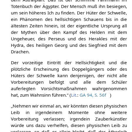
Totenbuch der Ägypter. Der Mensch muß ihn besiegen,
um sein höheres Ich zu finden. Der Hüter der Schwelle,
ein Phänomen des hellsichtigen Schauens bis in die
ältesten Zeiten hinein, ist der eigentliche Ursprung all
der Mythen über den Kampf des Helden mit dem
Ungeheuer, des Perseus und des Herakles mit der
Hydra, des heiligen Georg und des Siegfried mit dem
Drachen.
Der vorzeitige Eintritt der Hellsichtigkeit und die
plötzliche Erscheinung des Doppelgängers oder des
Hüters der Schwelle kann denjenigen, der nicht alle
Vorbereitungen befolgt und alle dem Schüler
auferlegten Vorsichtsmaßnahmen wahrgenommen
hat, zum Wahnsinn führen.“ (
Lit.
:
GA 94, S. 56f
)
„Nehmen wir einmal an, wir könnten diesen physischen
Leib in irgendeinem Momente ohne weitere
Vorbereitung verlassen; irgendein Zauberkünstler
würde uns dazu verhelfen, diesen physischen Leib zu
verlassen, so daß er allein bleibt, daß der Ätherleib