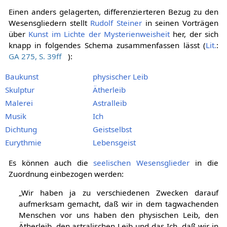
Einen anders gelagerten, differenzierteren Bezug zu den
Wesensgliedern stellt
Rudolf Steiner
in seinen Vorträgen
über
Kunst im Lichte der Mysterienweisheit
her, der sich
knapp in folgendes Schema zusammenfassen lässt (
Lit.
:
GA 275, S. 39ff
):
Baukunst
physischer Leib
Skulptur
Ätherleib
Malerei
Astralleib
Musik
Ich
Dichtung
Geistselbst
Eurythmie
Lebensgeist
Es können auch die
seelischen Wesensglieder
in die
Zuordnung einbezogen werden:
„Wir haben ja zu verschiedenen Zwecken darauf
aufmerksam gemacht, daß wir in dem tagwachenden
Menschen vor uns haben den physischen Leib, den
Ätherleib, den astralischen Leib und das Ich, daß wir in