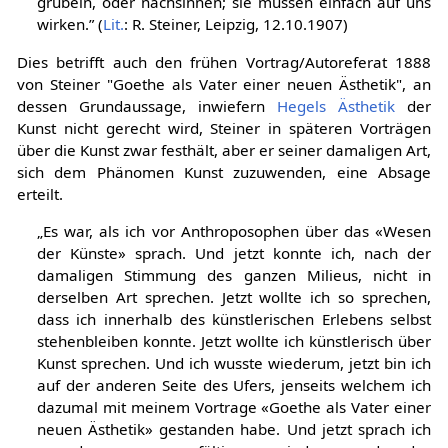
grübeln, oder nachsinnen; sie müssen einfach auf uns
wirken.” (
Lit.
: R. Steiner, Leipzig, 12.10.1907)
Dies betrifft auch den frühen Vortrag/Autoreferat 1888
von Steiner "Goethe als Vater einer neuen Ästhetik", an
dessen Grundaussage, inwiefern
Hegels
Ästhetik
der
Kunst nicht gerecht wird, Steiner in späteren Vorträgen
über die Kunst zwar festhält, aber er seiner damaligen Art,
sich dem Phänomen Kunst zuzuwenden, eine Absage
erteilt.
„Es war, als ich vor Anthroposophen über das «Wesen
der Künste» sprach. Und jetzt konnte ich, nach der
damaligen Stimmung des ganzen Milieus, nicht in
derselben Art sprechen. Jetzt wollte ich so sprechen,
dass ich innerhalb des künstlerischen Erlebens selbst
stehenbleiben konnte. Jetzt wollte ich künstlerisch über
Kunst sprechen. Und ich wusste wiederum, jetzt bin ich
auf der anderen Seite des Ufers, jenseits welchem ich
dazumal mit meinem Vortrage «Goethe als Vater einer
neuen Ästhetik» gestanden habe. Und jetzt sprach ich