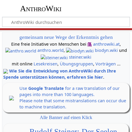
AnthroWiki
gemeinsam neue Wege der Erkenntnis gehen
Eine freie Initiative von Menschen bei
anthrowiki.at
,
anthro.world
,
biodyn.wiki
und
steiner.wiki
mit online
Lesekreisen
,
Übungsgruppen
,
Vorträgen
...
Wie Sie die Entwicklung von AnthroWiki durch Ihre
Spende unterstützen können, erfahren Sie hier
.
Use
Google Translate
for a raw translation of our
pages into more than 100 languages.
Please note that some mistranslations can occur due
to machine translation.
Alle Banner auf einen Klick
Rudolf Steiner: Der Seelen