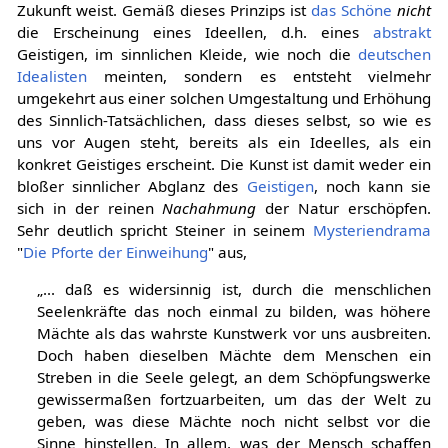
Zukunft weist. Gemäß dieses Prinzips ist
das Schöne
nicht
die Erscheinung eines Ideellen, d.h. eines
abstrakt
Geistigen, im sinnlichen Kleide, wie noch die
deutschen
Idealisten
meinten, sondern es entsteht vielmehr
umgekehrt aus einer solchen Umgestaltung und Erhöhung
des Sinnlich-Tatsächlichen, dass dieses selbst, so wie es
uns vor Augen steht, bereits als ein Ideelles, als ein
konkret Geistiges erscheint. Die Kunst ist damit weder ein
bloßer sinnlicher Abglanz des
Geistigen
, noch kann sie
sich in der reinen
Nachahmung
der Natur erschöpfen.
Sehr deutlich spricht Steiner in seinem
Mysteriendrama
"
Die Pforte der Einweihung
" aus,
„... daß es widersinnig ist, durch die menschlichen
Seelenkräfte das noch einmal zu bilden, was höhere
Mächte als das wahrste Kunstwerk vor uns ausbreiten.
Doch haben dieselben Mächte dem Menschen ein
Streben in die Seele gelegt, an dem Schöpfungswerke
gewissermaßen fortzuarbeiten, um das der Welt zu
geben, was diese Mächte noch nicht selbst vor die
Sinne hinstellen. In allem, was der Mensch schaffen