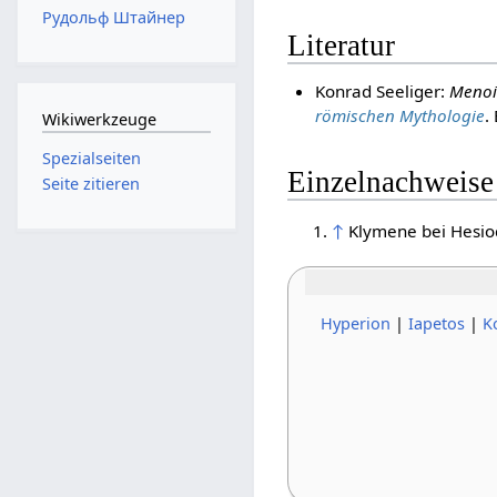
Рудольф Штайнер
Literatur
Konrad Seeliger:
Menoi
römischen Mythologie
.
Wikiwerkzeuge
Spezialseiten
Einzelnachweise
Seite zitieren
↑
Klymene bei Hesio
Hyperion
|
Iapetos
|
K