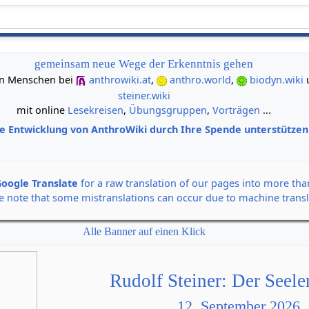
gemeinsam neue Wege der Erkenntnis gehen
 von Menschen bei
anthrowiki.at
,
anthro.world
,
biodyn.wiki
steiner.wiki
mit online
Lesekreisen
,
Übungsgruppen
,
Vorträgen
...
ie Entwicklung von AnthroWiki durch Ihre Spende unterstütze
oogle Translate
for a raw translation of our pages into more th
e note that some mistranslations can occur due to machine transl
Alle Banner auf einen Klick
Rudolf Steiner: Der Seel
12. September 2026,