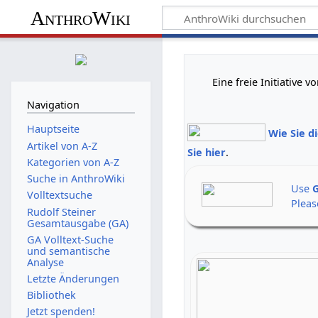
AnthroWiki
Eine freie Initiative
Navigation
Hauptseite
Wie Sie d
Artikel von A-Z
Sie hier
.
Kategorien von A-Z
Suche in AnthroWiki
Use
G
Volltextsuche
Pleas
Rudolf Steiner
Gesamtausgabe (GA)
GA Volltext-Suche
und semantische
Analyse
Letzte Änderungen
Bibliothek
Jetzt spenden!