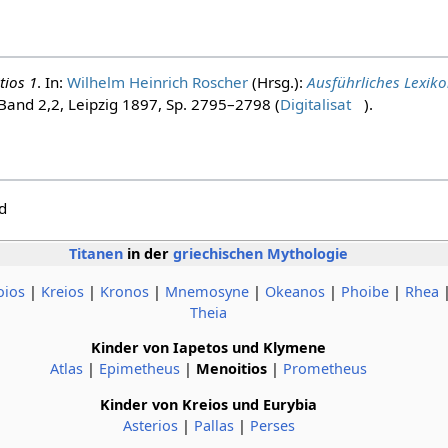
tios 1
. In:
Wilhelm Heinrich Roscher
(Hrsg.):
Ausführliches Lexik
 Band 2,2, Leipzig 1897, Sp. 2795–2798 (
Digitalisat
).
d
Titanen
in der
griechischen Mythologie
oios
|
Kreios
|
Kronos
|
Mnemosyne
|
Okeanos
|
Phoibe
|
Rhea
Theia
Kinder von Iapetos und Klymene
Atlas
|
Epimetheus
|
Menoitios
|
Prometheus
Kinder von Kreios und Eurybia
Asterios
|
Pallas
|
Perses