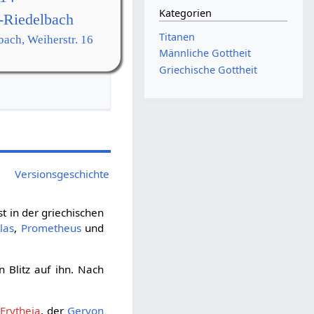
Kategorien
-Riedelbach
Titanen
bach, Weiherstr. 16
Männliche Gottheit
Griechische Gottheit
Versionsgeschichte
ist in der griechischen
las
,
Prometheus
und
 Blitz auf ihn. Nach
f
Erytheia
, der
Geryon