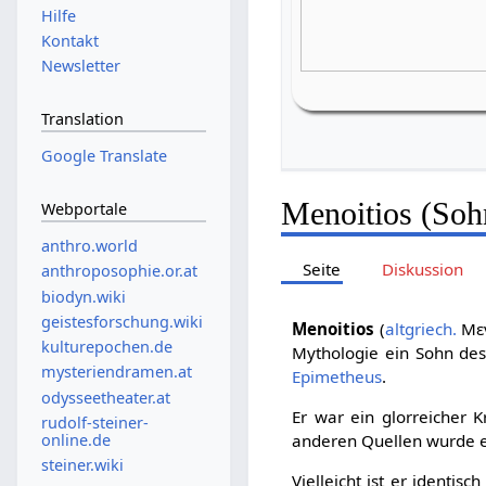
Hilfe
Kontakt
Newsletter
Translation
Google Translate
Menoitios (Soh
Webportale
anthro.world
Seite
Diskussion
anthroposophie.or.at
biodyn.wiki
geistesforschung.wiki
Menoitios
(
altgriech.
Με
kulturepochen.de
Mythologie ein Sohn de
mysteriendramen.at
Epimetheus
.
odysseetheater.at
Er war ein glorreicher K
rudolf-steiner-
online.de
anderen Quellen wurde er
steiner.wiki
Vielleicht ist er identis