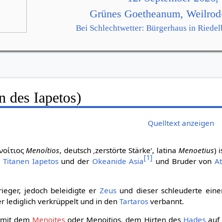
Grünes Goetheanum, Weilrod
Bei Schlechtwetter: Bürgerhaus in Riedel
n des Iapetos)
Quelltext anzeigen
νοίτιος
Menoítios
,
deutsch
‚zerstörte Stärke‘
,
latina
Menoetius
) 
[
1
]
s
Titanen
Iapetos
und der
Okeanide
Asia
und Bruder von
At
rieger, jedoch beleidigte er
Zeus
und dieser schleuderte einen
 lediglich verkrüppelt und in den
Tartaros
verbannt.
ch mit dem
Menoites
oder Menoitios, dem Hirten des
Hades
au