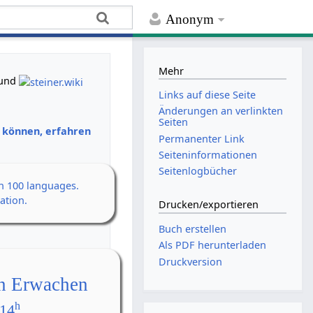
Anonym
Mehr
und
Links auf diese Seite
Änderungen an verlinkten
Seiten
n können, erfahren
Permanenter Link
Seiten­­informationen
Seitenlogbücher
an 100 languages.
ation.
Drucken/­exportieren
Buch erstellen
Als PDF herunterladen
Druckversion
en Erwachen
h
 14