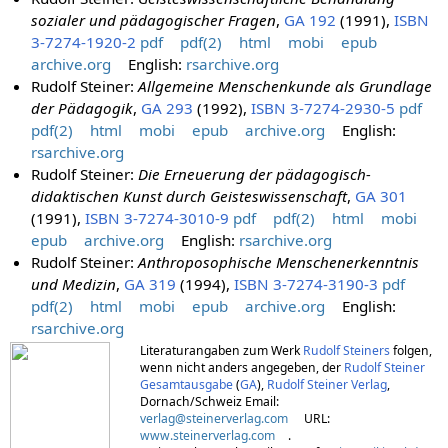
sozialer und pädagogischer Fragen
,
GA 192
(1991),
ISBN
3-7274-1920-2
pdf
pdf(2)
html
mobi
epub
archive.org
English:
rsarchive.org
Rudolf Steiner:
Allgemeine Menschenkunde als Grundlage
der Pädagogik
,
GA 293
(1992),
ISBN 3-7274-2930-5
pdf
pdf(2)
html
mobi
epub
archive.org
English:
rsarchive.org
Rudolf Steiner:
Die Erneuerung der pädagogisch-
didaktischen Kunst durch Geisteswissenschaft
,
GA 301
(1991),
ISBN 3-7274-3010-9
pdf
pdf(2)
html
mobi
epub
archive.org
English:
rsarchive.org
Rudolf Steiner:
Anthroposophische Menschenerkenntnis
und Medizin
,
GA 319
(1994),
ISBN 3-7274-3190-3
pdf
pdf(2)
html
mobi
epub
archive.org
English:
rsarchive.org
Literaturangaben zum Werk
Rudolf Steiners
folgen,
wenn nicht anders angegeben, der
Rudolf Steiner
Gesamtausgabe
(
GA
),
Rudolf Steiner Verlag
,
Dornach/Schweiz Email:
verlag@steinerverlag.com
URL:
www.steinerverlag.com
.