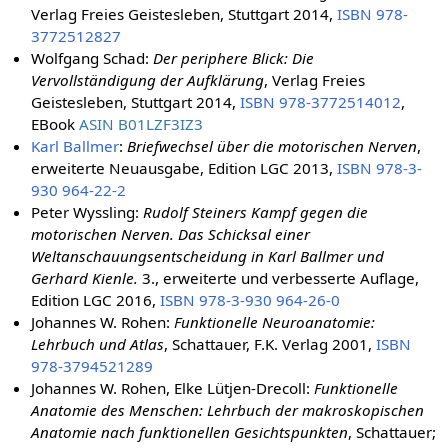
Verlag Freies Geistesleben, Stuttgart 2014,
ISBN 978-
3772512827
Wolfgang Schad:
Der periphere Blick: Die
Vervollständigung der Aufklärung
, Verlag Freies
Geistesleben, Stuttgart 2014,
ISBN 978-3772514012
,
EBook
ASIN B01LZF3IZ3
Karl Ballmer
:
Briefwechsel über die motorischen Nerven
,
erweiterte Neuausgabe, Edition LGC 2013,
ISBN 978-3-
930 964-22-2
Peter Wyssling:
Rudolf Steiners Kampf gegen die
motorischen Nerven. Das Schicksal einer
Weltanschauungsentscheidung in Karl Ballmer und
Gerhard Kienle.
3., erweiterte und verbesserte Auflage,
Edition LGC 2016,
ISBN 978-3-930 964-26-0
Johannes W. Rohen:
Funktionelle Neuroanatomie:
Lehrbuch und Atlas
, Schattauer, F.K. Verlag 2001,
ISBN
978-3794521289
Johannes W. Rohen, Elke Lütjen-Drecoll:
Funktionelle
Anatomie des Menschen: Lehrbuch der makroskopischen
Anatomie nach funktionellen Gesichtspunkten
, Schattauer;