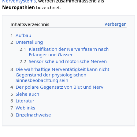
Nervensystems
, werden zusammenfassend als
Neuropathien
bezeichnet.
Inhaltsverzeichnis
1
Aufbau
2
Unterteilung
2.1
Klassifikation der Nervenfasern nach
Erlanger und Gasser
2.2
Sensorische und motorische Nerven
3
Die wahrhaftige Nerventätigkeit kann nicht
Gegenstand der physiologischen
Sinnesbeobachtung sein
4
Der polare Gegensatz von Blut und Nerv
5
Siehe auch
6
Literatur
7
Weblinks
8
Einzelnachweise