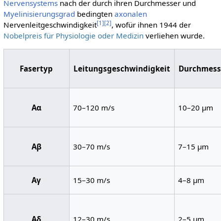
Nervensystems
nach der durch ihren Durchmesser und
Myelinisierungsgrad
bedingten
axonalen
[
1
]
[
2
]
Nervenleitgeschwindigkeit
, wofür ihnen 1944 der
Nobelpreis für Physiologie oder Medizin
verliehen wurde.
Fasertyp
Leitungsgeschwindigkeit
Durchmess
Aα
70–120 m/s
10–20 µm
Aβ
30–70 m/s
7–15 µm
Aγ
15–30 m/s
4–8 µm
Aδ
12–30 m/s
2–5 µm