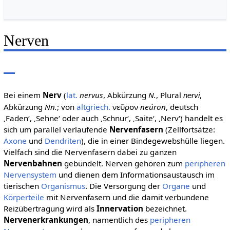
Nerven
Bei einem
Nerv
(
lat.
nervus
, Abkürzung
N.
, Plural
,
nervi
Abkürzung
Nn.
; von
altgriech.
νεῦρον
neúron
,
deutsch
‚Faden‘
, ‚Sehne‘ oder auch ‚Schnur‘, ‚Saite‘, ‚Nerv‘) handelt es
sich um parallel verlaufende
Nervenfasern
(Zellfortsätze:
Axone
und
Dendriten
), die in einer Bindegewebshülle liegen.
Vielfach sind die Nervenfasern dabei zu ganzen
Nervenbahnen
gebündelt. Nerven gehören zum
peripheren
Nervensystem
und dienen dem Informationsaustausch im
tierischen
Organismus
. Die Versorgung der
Organe
und
Körperteile
mit Nervenfasern und die damit verbundene
Reizübertragung wird als
Innervation
bezeichnet.
Nervenerkrankungen
, namentlich des
peripheren