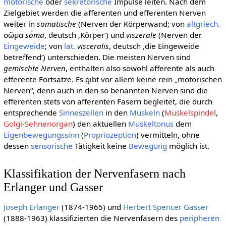
motorische
oder
sekretorische
Impulse leiten. Nach dem
Zielgebiet werden die afferenten und efferenten Nerven
weiter in
somatische
(Nerven der Körperwand; von
altgriech.
σῶμα
sṓma
,
deutsch
‚Körper‘
) und
viszerale
(Nerven der
Eingeweide
; von
lat.
visceralis
,
deutsch
‚die Eingeweide
betreffend‘
) unterschieden. Die meisten Nerven sind
gemischte Nerven
, enthalten also sowohl afferente als auch
efferente Fortsätze. Es gibt vor allem keine rein „motorischen
Nerven“, denn auch in den so benannten Nerven sind die
efferenten stets von afferenten Fasern begleitet, die durch
entsprechende
Sinneszellen
in den
Muskeln
(
Muskelspindel
,
Golgi-Sehnenorgan
) den aktuellen
Muskeltonus
dem
Eigenbewegungssinn
(
Propriozeption
) vermitteln, ohne
dessen
sensorische
Tätigkeit keine
Bewegung
möglich ist.
Klassifikation der Nervenfasern nach
Erlanger und Gasser
Joseph Erlanger
(1874-1965) und
Herbert Spencer Gasser
(1888-1963) klassifizierten die Nervenfasern des
peripheren