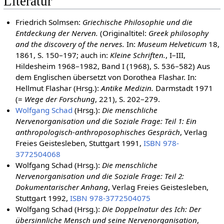
Literatur
Friedrich Solmsen:
Griechische Philosophie und die
Entdeckung der Nerven.
(Originaltitel:
Greek philosophy
and the discovery of the nerves.
In:
Museum Helveticum
18,
1861, S. 150–197; auch in:
Kleine Schriften.
, I–III,
Hildesheim 1968–1982, Band I (1968), S. 536–582) Aus
dem Englischen übersetzt von Dorothea Flashar. In:
Hellmut Flashar (Hrsg.):
Antike Medizin.
Darmstadt 1971
(=
Wege der Forschung
, 221), S. 202–279.
Wolfgang Schad
(Hrsg.):
Die menschliche
Nervenorganisation und die Soziale Frage: Teil 1: Ein
anthropologisch-anthroposophisches Gespräch
, Verlag
Freies Geistesleben, Stuttgart 1991,
ISBN 978-
3772504068
Wolfgang Schad (Hrsg.):
Die menschliche
Nervenorganisation und die Soziale Frage: Teil 2:
Dokumentarischer Anhang
, Verlag Freies Geistesleben,
Stuttgart 1992,
ISBN 978-3772504075
Wolfgang Schad (Hrsg.):
Die Doppelnatur des Ich: Der
übersinnliche Mensch und seine Nervenorganisation
,