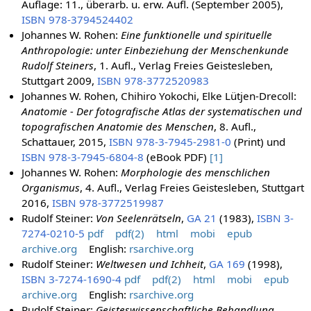
Auflage: 11., überarb. u. erw. Aufl. (September 2005),
ISBN 978-3794524402
Johannes W. Rohen:
Eine funktionelle und spirituelle
Anthropologie: unter Einbeziehung der Menschenkunde
Rudolf Steiners
, 1. Aufl., Verlag Freies Geistesleben,
Stuttgart 2009,
ISBN 978-3772520983
Johannes W. Rohen, Chihiro Yokochi, Elke Lütjen-Drecoll:
Anatomie - Der fotografische Atlas der systematischen und
topografischen Anatomie des Menschen
, 8. Aufl.,
Schattauer, 2015,
ISBN 978-3-7945-2981-0
(Print) und
ISBN 978-3-7945-6804-8
(eBook PDF)
[1]
Johannes W. Rohen:
Morphologie des menschlichen
Organismus
, 4. Aufl., Verlag Freies Geistesleben, Stuttgart
2016,
ISBN 978-3772519987
Rudolf Steiner:
Von Seelenrätseln
,
GA 21
(1983),
ISBN 3-
7274-0210-5
pdf
pdf(2)
html
mobi
epub
archive.org
English:
rsarchive.org
Rudolf Steiner:
Weltwesen und Ichheit
,
GA 169
(1998),
ISBN 3-7274-1690-4
pdf
pdf(2)
html
mobi
epub
archive.org
English:
rsarchive.org
Rudolf Steiner:
Geisteswissenschaftliche Behandlung