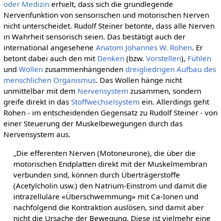
oder Medizin
erhielt, dass sich die grundlegende
Nervenfunktion von sensorischen und motorischen Nerven
nicht unterscheidet. Rudolf Steiner betonte, dass alle Nerven
in Wahrheit sensorisch seien. Das bestätigt auch der
international angesehene
Anatom
Johannes W. Rohen
. Er
betont dabei auch den mit
Denken
(bzw.
Vorstellen
),
Fühlen
und
Wollen
zusammenhängenden
dreigliedrigen Aufbau des
menschlichen Organismus
. Das Wollen hänge nicht
unmittelbar mit dem
Nervensystem
zusammen, sondern
greife direkt in das
Stoffwechselsystem
ein. Allerdings geht
Rohen - im entscheidenden Gegensatz zu Rudolf Steiner - von
einer Steuerung der Muskelbewegungen durch das
Nervensystem aus.
„Die efferenten Nerven (Motoneurone), die über die
motorischen Endplatten direkt mit der Muskelmembran
verbunden sind, können durch Überträgerstoffe
(Acetylcholin usw.) den Natrium-Einstrom und damit die
intrazelluläre «Überschwemmung» mit Ca-Ionen und
nachfolgend die Kontraktion auslösen, sind damit aber
nicht die Ursache der Bewegung. Diese ist vielmehr eine