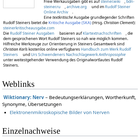
Freie Werkausgaben gibt es auf
steiner.wiki
,
bdn-
steiner.ru
,
archive.org
und im
Rudolf Steiner
Online Archiv
.
Eine
textkritische
Ausgabe grundlegender Schriften
Rudolf Steiners bietet die
Kritische Ausgabe (SKA)
(Hrsg.
Christian Clement
):
steinerkritischeausgabe.com
Die
Rudolf Steiner Ausgaben
basieren auf
Klartextnachschriften
, die
dem gesprochenen Wort Rudolf Steiners so nah wie möglich kommen.
Hilfreiche Werkzeuge zur Orientierung in Steiners Gesamtwerk sind
Christian Karls
kostenlos online verfügbares
Handbuch zum Werk Rudolf
Steiners
und
Urs Schwendeners Nachschlagewerk
Anthroposophie
unter weitestgehender Verwendung des Originalwortlautes Rudolf
Steiners.
Weblinks
Wiktionary: Nerv
– Bedeutungserklärungen, Wortherkunft,
Synonyme, Übersetzungen
Elektronenmikroskopische Bilder von Nerven
Einzelnachweise