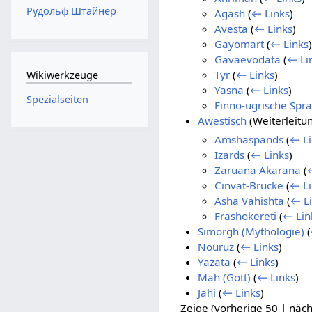
Рудольф Штайнер
Agash
(
← Links
)
Avesta
(
← Links
)
Gayomart
(
← Links
)
Gavaevodata
(
← Li
Tyr
(
← Links
)
Wikiwerkzeuge
Yasna
(
← Links
)
Spezialseiten
Finno-ugrische Spr
Awestisch
(Weiterleitu
Amshaspands
(
← Li
Izards
(
← Links
)
Zaruana Akarana
(
Cinvat-Brücke
(
← Li
Asha Vahishta
(
← L
Frashokereti
(
← Lin
Simorgh (Mythologie)
(
Nouruz
(
← Links
)
Yazata
(
← Links
)
Mah (Gott)
(
← Links
)
Jahi
(
← Links
)
Zeige (
vorherige 50
|
näch