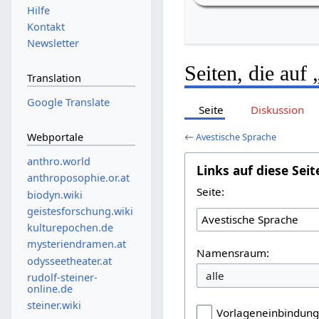
Hilfe
Kontakt
Newsletter
Seiten, die auf
Translation
Google Translate
Seite
Diskussion
Webportale
←
Avestische Sprache
anthro.world
Links auf diese Seit
anthroposophie.or.at
Seite:
biodyn.wiki
geistesforschung.wiki
kulturepochen.de
mysteriendramen.at
Namensraum:
odysseetheater.at
rudolf-steiner-
online.de
steiner.wiki
Vorlageneinbindun