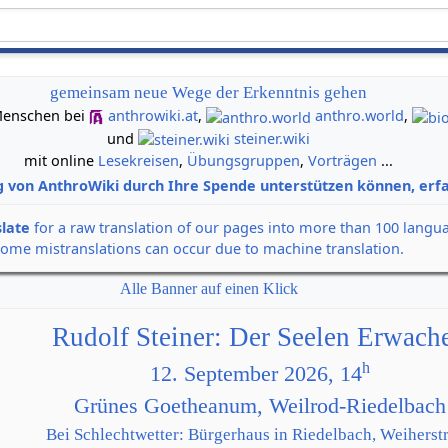
gemeinsam neue Wege der Erkenntnis gehen
n Menschen bei
anthrowiki.at
,
anthro.world
,
und
steiner.wiki
mit online
Lesekreisen
,
Übungsgruppen
,
Vorträgen
...
g von AnthroWiki durch Ihre Spende unterstützen können, erfa
slate
for a raw translation of our pages into more than 100 langu
some mistranslations can occur due to machine translation.
Alle Banner auf einen Klick
Rudolf Steiner: Der Seelen Erwach
h
12. September 2026, 14
Grünes Goetheanum, Weilrod-Riedelbach
Bei Schlechtwetter: Bürgerhaus in Riedelbach, Weiherstr