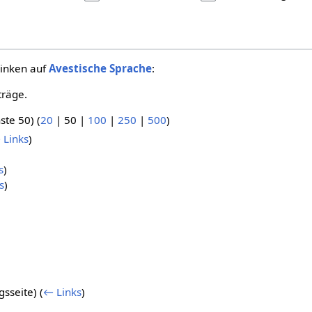
linken auf
Avestische Sprache
:
träge.
ste 50
) (
20
|
50
|
100
|
250
|
500
)
 Links
)
s
)
s
)
)
gsseite)
(
← Links
)