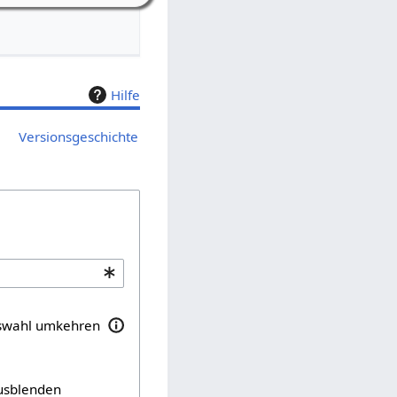
Hilfe
Versionsgeschichte
swahl umkehren
usblenden