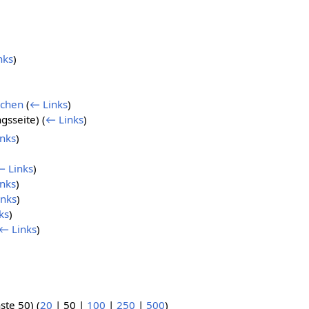
nks
)
achen
(
← Links
)
ngsseite)
(
← Links
)
nks
)
← Links
)
nks
)
inks
)
ks
)
← Links
)
ste 50
) (
20
|
50
|
100
|
250
|
500
)