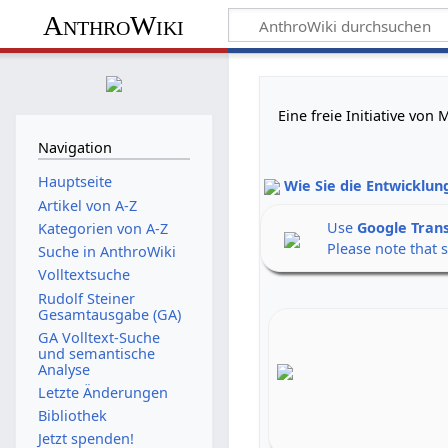
AnthroWiki
Eine freie Initiative vo
Navigation
Hauptseite
Wie Sie die Entwicklun
Artikel von A-Z
Use
Google Tran
Kategorien von A-Z
Please note that 
Suche in AnthroWiki
Volltextsuche
Rudolf Steiner
Gesamtausgabe (GA)
GA Volltext-Suche
und semantische
Analyse
Letzte Änderungen
Bibliothek
Jetzt spenden!