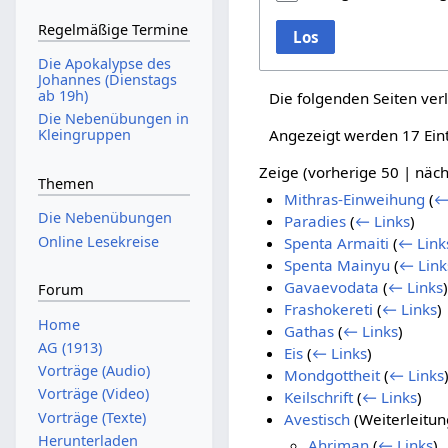
Regelmäßige Termine
Los
Die Apokalypse des
Johannes (Dienstags
ab 19h)
Die folgenden Seiten ver
Die Nebenübungen in
Angezeigt werden 17 Ein
Kleingruppen
Zeige (
vorherige 50
|
näch
Themen
Mithras-Einweihung
(
←
Die Nebenübungen
Paradies
(
← Links
)
Online Lesekreise
Spenta Armaiti
(
← Link
Spenta Mainyu
(
← Link
Gavaevodata
(
← Links
)
Forum
Frashokereti
(
← Links
)
Home
Gathas
(
← Links
)
AG (1913)
Eis
(
← Links
)
Vorträge (Audio)
Mondgottheit
(
← Links
Vorträge (Video)
Keilschrift
(
← Links
)
Vorträge (Texte)
Avestisch
(Weiterleitun
Herunterladen
Ahriman
(
← Links
)