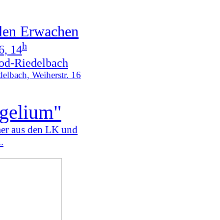
elen Erwachen
h
6, 14
od-Riedelbach
delbach, Weiherstr. 16
ngelium"
hmer aus den LK und
.