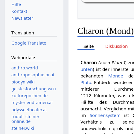
Hilfe
Kontakt
Newsletter
Charon (Mond)
Translation
Google Translate
Seite
Diskussion
Webportale
Charon
(auch
Pluto I
, zu
anthro.world
unten
) ist der innerste 
anthroposophie.or.at
bekannten
Monde
des
biodyn.wiki
Pluto
. Entdeckt wurde er
geistesforschung.wiki
mittlerer Durchm
1212 Kilometer, was e
kulturepochen.de
Hälfte des Durchmes
mysteriendramen.at
ausmacht. Verglichen m
odysseetheater.at
im
Sonnensystem
ist 
rudolf-steiner-
online.de
Verhältnis zu sein
steiner.wiki
ungewöhnlich groß un