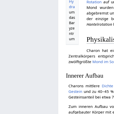
Hy
Rotation
auf un
dra
Mond wurden 
um
abgebremst und
das
der einzige b
Bar
Hantelrotation
yze
ntr
Physikali
um
Charon hat ei
Zentralkörpers entspri
zwölftgrößte
Mond im S
Innerer Aufbau
Charons mittlere
Dichte
Gestein
und zu 40–45 %
Gesteinsanteil bei etwa 7
Zum inneren Aufbau vo
aufgebauter Körper mit e