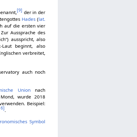
[
9
]
enannt,
der in der
otengottes
Hades
(
lat.
 auf die ersten vier
 Zur Aussprache des
h“) ausspricht, also
Laut beginnt, also
nglischen verbreitet,
ervatory auch noch
omische Union
nach
m Mond, wurde 2018
verwenden. Beispiel:
16
]
.
tronomisches Symbol