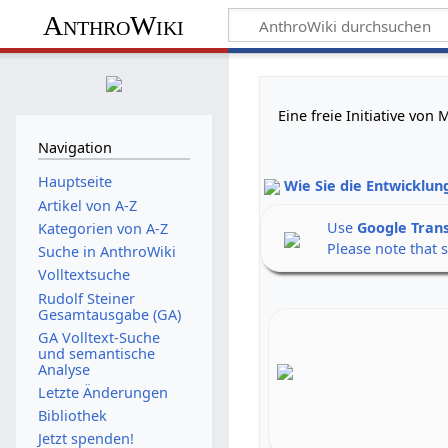
AnthroWiki
Eine freie Initiative vo
Navigation
Hauptseite
Wie Sie die Entwicklun
Artikel von A-Z
Use
Google Tran
Kategorien von A-Z
Please note that 
Suche in AnthroWiki
Volltextsuche
Rudolf Steiner
Gesamtausgabe (GA)
GA Volltext-Suche
und semantische
Analyse
Letzte Änderungen
Bibliothek
Jetzt spenden!