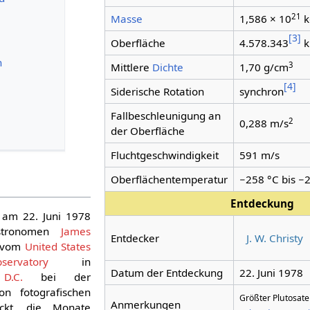
21
Masse
1,586 × 10
k
[
3
]
Oberfläche
4.578.343
k
n
3
Mittlere
Dichte
1,70 g/cm
[
4
]
Siderische Rotation
synchron
Fallbeschleunigung an
2
0,288 m/s
der Oberfläche
Fluchtgeschwindigkeit
591 m/s
Oberflächentemperatur
−258 °C bis −2
Entdeckung
am 22. Juni 1978
stronomen
James
Entdecker
J. W. Christy
vom
United States
rvatory
in
Datum der Entdeckung
22. Juni 1978
D.C.
bei der
n fotografischen
Größter Plutosatel
Anmerkungen
eckt, die Monate