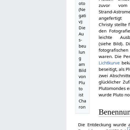
oto
zuvor vom 1
(Ne
Strand-Astromet
gati
angefertigt
v):
Christy stellte 
Die
den Fotografie
Au
leichte Aus
s­
(siehe Bild).
beu
fotografische
lun
waren. Die Per
g
Lichtkurve
beka
am
beseitigt, als
Bild
zwei Abschnitt
von
glücklicher Zu
Plu
Plutomondes e
to
wurde Pluto no
ist
Cha
ron
Benennun
Die Entdeckung wurde a
[