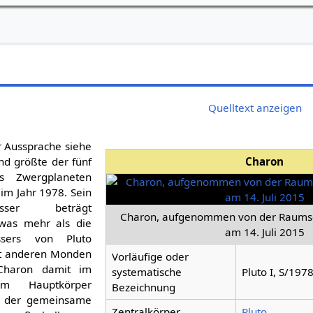
Quelltext anzeigen
r Aussprache siehe
und größte der fünf
Charon
 Zwergplaneten
 im Jahr 1978. Sein
esser beträgt
Charon, aufgenommen von der Raum
twas mehr als die
am 14. Juli 2015
sers von Pluto
it anderen Monden
Vorläufige oder
Charon damit im
systematische
Pluto I, S/1978
em Hauptkörper
Bezeichnung
d der gemeinsame
Zentralkörper
Pluto