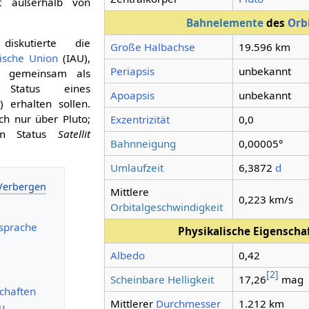
it außerhalb von
Bahnelemente
des
Orb
skutierte die
Große Halbachse
19.596 km
ische Union
(IAU),
Periapsis
unbekannt
 gemeinsam als
atus eines
Apoapsis
unbekannt
s
) erhalten sollen.
h nur über Pluto;
Exzentrizität
0,0
im Status
Satellit
Bahnneigung
0,00005°
Umlaufzeit
6,3872
d
Mittlere
0,223 km/s
Orbitalgeschwindigkeit
sprache
Physikalische Eigensch
Albedo
0,42
[
2
]
Scheinbare Helligkeit
17,26
mag
schaften
Mittlerer
Durchmesser
1.212 km
u