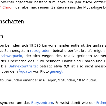
Verwechslungsgefahr besteht zum etwa ein Jahr zuvor entdec
) Chiron
, der aber nach einem Zentauren aus der Mythologie 
nschaften
hn
on befinden sich 19.596 km voneinander entfernt. Sie umkreis
das Sonnensystem
retrograden
, beinahe perfekt kreisförmige
Schwerpunkt
, der sich wegen des relativ geringen Masse
er Oberfläche des Pluto befindet. Damit sind Charon und Pl
. Die
Bahnexzentrizität
beträgt etwa 0,0 ist also nicht messb
enüber dem
Äquator
von Pluto
geneigt
.
to umrunden einander in 6 Tagen, 9 Stunden, 18 Minuten.
t synchron um das
Baryzentrum
. Er weist damit wie der
Erdm