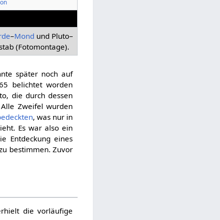
ion
rde
–
Mond
und Pluto–
stab (Fotomontage).
nnte später noch auf
65 belichtet worden
to, die durch dessen
 Alle Zweifel wurden
bedeckten
, was nur in
eht. Es war also ein
Die Entdeckung eines
zu bestimmen. Zuvor
ielt die vorläufige