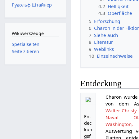
Рудольф Штайнер
4.2
Helligkeit
4.3
Oberfläche
5
Erforschung
6
Charon in der Fiktio
Wikiwerkzeuge
7
Siehe auch
8
Literatur
Spezialseiten
9
Weblinks
Seite zitieren
10
Einzelnachweise
Entdeckung
Charon wurde 
von dem A
Walter Christy
Ent
Naval Obse
dec
Washington, 
kun
Auswertung vo
gsf
Platten entd