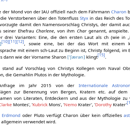
e der Mond von der IAU offiziell nach dem Fährmann
Charon
b
die Verstorbenen über den Totenfluss
Styx
in das Reich des T
evorzugte damit den Namensvorschlag Christys, der damit auch
 seiner Ehefrau
Charlene
, von ihm
Char
genannt, anspielte.
 drei Varianten: Eine, die den ersten Laut als ch (wie in „ic
[
10
]
[
11
]
[
12
]
, sowie eine, bei der das Wort mit einem k-
]
ssprache mit einem sch-Laut zu Beginn ist, Christy folgend, im E
[
15
]
s dann wie der Vorname Sharon
klingt
.
['ʃærən]
stand auf Vorschlag von Christys Kollegen vom Naval Obs
n, die Gemahlin Plutos in der Mythologie.
Anfrage im Jahr 2015 von der
Internationale Astron
lägen zur Benennung von Bergen, Kratern etc. auf de
Namen von Literaten, Entdeckern und aus der Mythologie zu 
[
Clarke
Montes', '
Kubrick
Mons', '
Nemo
Krater', '
Dorothy
Krater'
r
Erdmond
oder Pluto verfügt Charon über kein offizielles
as
s allgemein verwendet wird.