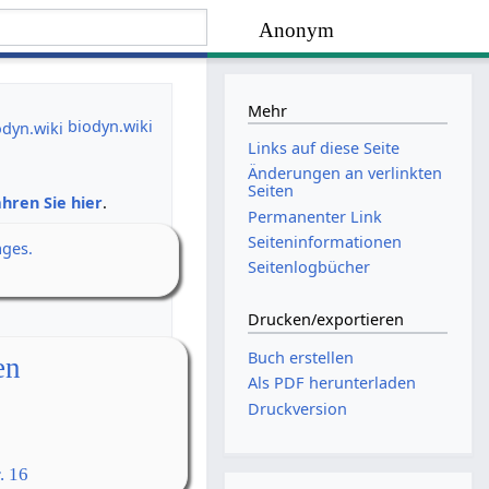
Anonym
Mehr
biodyn.wiki
Links auf diese Seite
Änderungen an verlinkten
Seiten
hren Sie hier
.
Permanenter Link
Seiten­­informationen
ages.
Seitenlogbücher
Drucken/­exportieren
Buch erstellen
en
Als PDF herunterladen
Druckversion
. 16