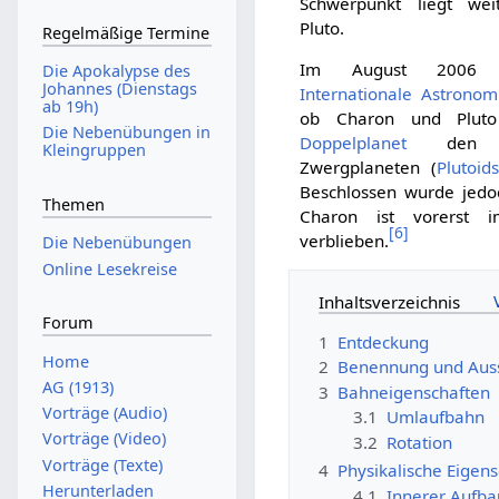
Schwerpunkt liegt we
Pluto.
Regelmäßige Termine
Im August 2006 di
Die Apokalypse des
Johannes (Dienstags
Internationale Astronom
ab 19h)
ob Charon und Pluto
Die Nebenübungen in
Doppelplanet
den St
Kleingruppen
Zwergplaneten (
Plutoid
Beschlossen wurde jedoc
Themen
Charon ist vorerst 
[
6
]
verblieben.
Die Nebenübungen
Online Lesekreise
Inhaltsverzeichnis
Forum
1
Entdeckung
Home
2
Benennung und Aus
AG (1913)
3
Bahneigenschaften
Vorträge (Audio)
3.1
Umlaufbahn
Vorträge (Video)
3.2
Rotation
Vorträge (Texte)
4
Physikalische Eigen
Herunterladen
4.1
Innerer Aufba