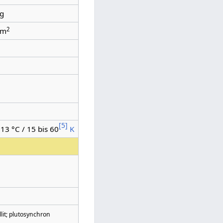
g
2
m
[
5
]
13 °C / 15 bis 60
K
lit; plutosynchron