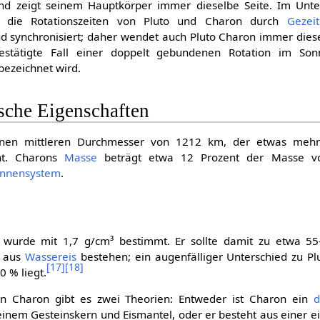
d zeigt seinem Hauptkörper immer dieselbe Seite. Im Unt
die Rotationszeiten von Pluto und Charon durch
Gezeit
 synchronisiert; daher wendet auch Pluto Charon immer dieselb
estätigte Fall einer doppelt gebundenen Rotation im So
bezeichnet wird.
sche Eigenschaften
nen mittleren Durchmesser von 1212 km, der etwas mehr 
cht. Charons
Masse
beträgt etwa 12 Prozent der Masse von
onnensystem
.
wurde mit 1,7 g/cm³ bestimmt. Er sollte damit zu etwa 5
 aus
Wassereis
bestehen; ein augenfälliger Unterschied zu Pl
[
17
]
[
18
]
0 % liegt.
n Charon gibt es zwei Theorien: Entweder ist Charon ein
d
inem Gesteinskern und Eismantel, oder er besteht aus einer ei