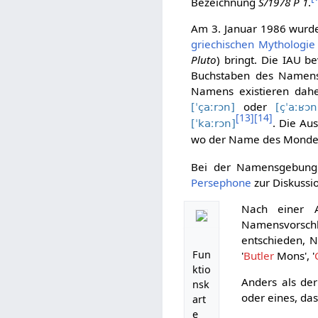
Bezeichnung
S/1978 P 1
.
Am 3. Januar 1986 wurd
griechischen Mythologie
Pluto
) bringt. Die IAU b
Buchstaben des Namens
Namens existieren daher
oder
[ˈçaːrɔn]
[çˈaːʁɔn
[
13
]
[
14
]
. Die Au
[ˈkaːrɔn]
wo der Name des Monde
Bei der Namensgebung 
Persephone
zur Diskussio
Nach einer 
Namensvorsch
entschieden, 
Fun
'
Butler
Mons', '
ktio
Anders als de
nsk
oder eines, da
art
e