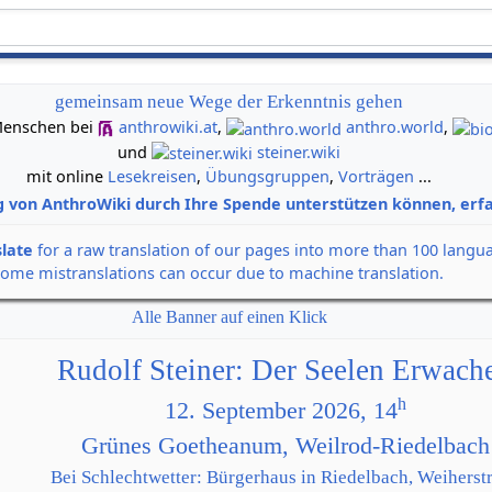
gemeinsam neue Wege der Erkenntnis gehen
n Menschen bei
anthrowiki.at
,
anthro.world
,
und
steiner.wiki
mit online
Lesekreisen
,
Übungsgruppen
,
Vorträgen
...
g von AnthroWiki durch Ihre Spende unterstützen können, erfa
slate
for a raw translation of our pages into more than 100 langu
some mistranslations can occur due to machine translation.
Alle Banner auf einen Klick
Rudolf Steiner: Der Seelen Erwach
h
12. September 2026, 14
Grünes Goetheanum, Weilrod-Riedelbach
Bei Schlechtwetter: Bürgerhaus in Riedelbach, Weiherstr