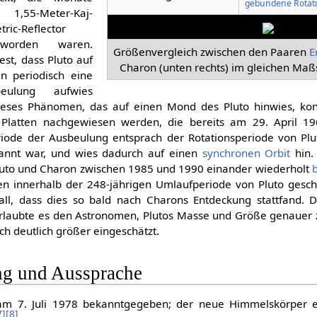
gebundene Rotat
,55-Meter-Kaj-
ric-Reflector
 worden waren.
Größenvergleich zwischen den Paaren
E
fest, dass Pluto auf
Charon (unten rechts) im gleichen Maß
n periodisch eine
beulung aufwies
 Dieses Phänomen, das auf einen Mond des Pluto hinwies, ko
n Platten nachgewiesen werden, die bereits am 29. April 19
iode der Ausbeulung entsprach der Rotationsperiode von Plu
nnt war, und wies dadurch auf einen
synchronen Orbit
hin.
 Pluto und Charon zwischen 1985 und 1990 einander wiederholt
en innerhalb der 248-jährigen Umlaufperiode von Pluto geschi
fall, dass dies so bald nach Charons Entdeckung stattfand. 
rlaubte es den Astronomen, Plutos Masse und Größe genauer 
ch deutlich größer eingeschätzt.
g und Aussprache
m 7. Juli 1978 bekanntgegeben; der neue Himmelskörper erh
7
]
[
8
]