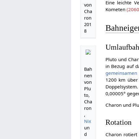
Eine leichte 
von
Kometen
(2060
Cha
ron
201
Bahneige
8
Umlaufba
Pluto und Char
in Bezug auf 
Bah
gemeinsamen 
nen
1200 km über d
von
Doppelsystem
Plu
0,00005° geg
to,
Cha
Charon und Plu
ron
,
Rotation
Nix
un
Charon rotier
d