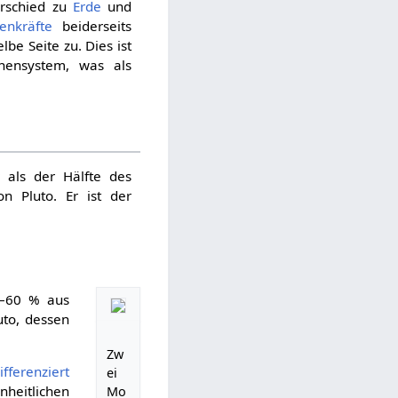
erschied zu
Erde
und
enkräfte
beiderseits
e Seite zu. Dies ist
nnensystem, was als
als der Hälfte des
 Pluto. Er ist der
5–60 % aus
uto, dessen
Zw
ifferenziert
ei
nheitlichen
Mo