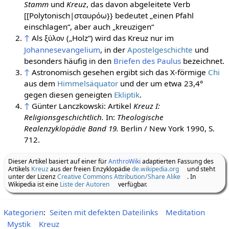
Stamm
und
Kreuz
, das davon abgeleitete Verb
[[Polytonisch|σταυρόω}} bedeutet „einen Pfahl
einschlagen“, aber auch „kreuzigen“
↑
Als
(„Holz“) wird das Kreuz nur im
ξύλον
Johannesevangelium
, in der
Apostelgeschichte
und
besonders häufig in den
Briefen des Paulus
bezeichnet.
↑
Astronomisch gesehen ergibt sich das X-förmige
Chi
aus dem
Himmelsäquator
und der um etwa 23,4°
gegen diesen geneigten
Ekliptik
.
↑
Günter Lanczkowski: Artikel
Kreuz I:
Religionsgeschichtlich.
In:
Theologische
Realenzyklopädie Band 19.
Berlin / New York 1990, S.
712.
Dieser Artikel basiert auf einer für
AnthroWiki
adaptierten Fassung des
Artikels
Kreuz
aus der freien Enzyklopädie
de.wikipedia.org
und steht
unter der Lizenz
Creative Commons Attribution/Share Alike
. In
Wikipedia ist eine
Liste der Autoren
verfügbar.
Kategorien
:
Seiten mit defekten Dateilinks
Meditation
Mystik
Kreuz