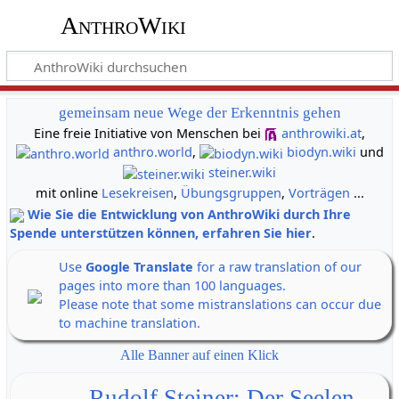
AnthroWiki
gemeinsam neue Wege der Erkenntnis gehen
Eine freie Initiative von Menschen bei
anthrowiki.at
,
anthro.world
,
biodyn.wiki
und
steiner.wiki
mit online
Lesekreisen
,
Übungsgruppen
,
Vorträgen
...
Wie Sie die Entwicklung von AnthroWiki durch Ihre
Spende unterstützen können, erfahren Sie hier
.
Use
Google Translate
for a raw translation of our
pages into more than 100 languages.
Please note that some mistranslations can occur due
to machine translation.
Alle Banner auf einen Klick
Rudolf Steiner: Der Seelen