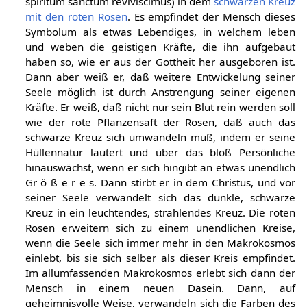
spiritum sanctum reviviscimus) in dem
schwarzen Kreuz
mit den roten Rosen
. Es empfindet der Mensch dieses
Symbolum als etwas Lebendiges, in welchem leben
und weben die geistigen Kräfte, die ihn aufgebaut
haben so, wie er aus der Gottheit her ausgeboren ist.
Dann aber weiß er, daß weitere Entwickelung seiner
Seele möglich ist durch Anstrengung seiner eigenen
Kräfte. Er weiß, daß nicht nur sein Blut rein werden soll
wie der rote Pflanzensaft der Rosen, daß auch das
schwarze Kreuz sich umwandeln muß, indem er seine
Hüllennatur läutert und über das bloß Persönliche
hinauswächst, wenn er sich hingibt an etwas unendlich
Gr ö ß e r e s. Dann stirbt er in dem Christus, und vor
seiner Seele verwandelt sich das dunkle, schwarze
Kreuz in ein leuchtendes, strahlendes Kreuz. Die roten
Rosen erweitern sich zu einem unendlichen Kreise,
wenn die Seele sich immer mehr in den Makrokosmos
einlebt, bis sie sich selber als dieser Kreis empfindet.
Im allumfassenden Makrokosmos erlebt sich dann der
Mensch in einem neuen Dasein. Dann, auf
geheimnisvolle Weise, verwandeln sich die Farben des