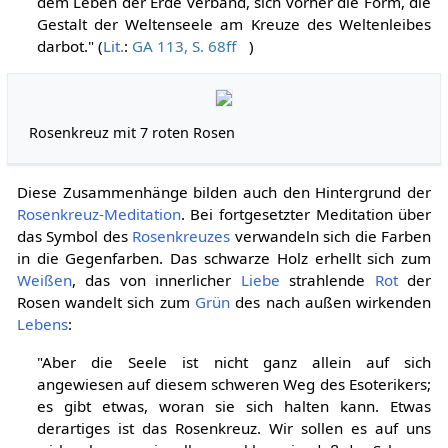
dem Leben der Erde verband, sich vorher die Form, die
Gestalt der Weltenseele am Kreuze des Weltenleibes
darbot." (
Lit.
:
GA 113, S. 68ff
)
Rosenkreuz mit 7 roten Rosen
Diese Zusammenhänge bilden auch den Hintergrund der
Rosenkreuz-Meditation
. Bei fortgesetzter Meditation über
das Symbol des
Rosenkreuzes
verwandeln sich die Farben
in die Gegenfarben. Das schwarze Holz erhellt sich zum
Weißen
, das von innerlicher
Liebe
strahlende
Rot
der
Rosen wandelt sich zum
Grün
des nach außen wirkenden
Lebens
:
"Aber die Seele ist nicht ganz allein auf sich
angewiesen auf diesem schweren Weg des Esoterikers;
es gibt etwas, woran sie sich halten kann. Etwas
derartiges ist das Rosenkreuz. Wir sollen es auf uns