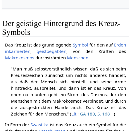
Der geistige Hintergrund des Kreuz-
Symbols
Das Kreuz ist das grundlegende
Symbol
für den auf
Erden
inkarnierten
,
geistbegabten
, von den Kräften des
Makrokosmos
durchströmten
Menschen
.
"Man muß selbstverständlich wissen, daß es sich beim
Kreuzeszeichen zunächst um nichts anderes handelt,
als daß der Mensch sich hinstellt und seine Arme
hinstreckt, ausbreitet, und dann ist er das Kreuz. Von
oben nach unten geht ein Strom des Daseins, der den
Menschen mit dem Makrokosmos verbindet, und durch
die ausgestreckten Hände auch. Das Kreuz ist das
Zeichen für den Menschen." (
Lit.
:
GA 180, S. 168
)
In Form der
Swastika
ist das Kreuz auch ein Symbol für die
sich drehenden
Lotosblumen
und insbesondere für das 4-