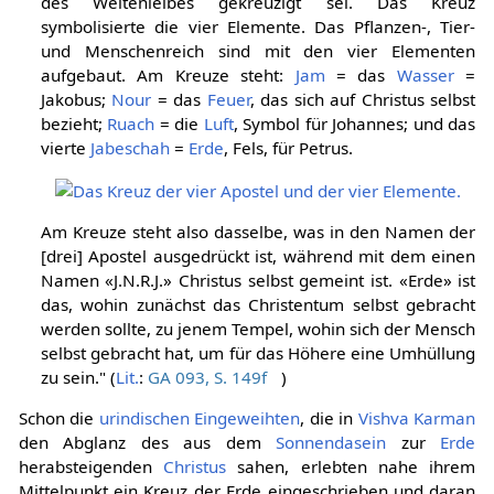
des Weltenleibes gekreuzigt sei. Das Kreuz
symbolisierte die vier Elemente. Das Pflanzen-, Tier-
und Menschenreich sind mit den vier Elementen
aufgebaut. Am Kreuze steht:
Jam
= das
Wasser
=
Jakobus;
Nour
= das
Feuer
, das sich auf Christus selbst
bezieht;
Ruach
= die
Luft
, Symbol für Johannes; und das
vierte
Jabeschah
=
Erde
, Fels, für Petrus.
Am Kreuze steht also dasselbe, was in den Namen der
[drei] Apostel ausgedrückt ist, während mit dem einen
Namen «J.N.R.J.» Christus selbst gemeint ist. «Erde» ist
das, wohin zunächst das Christentum selbst gebracht
werden sollte, zu jenem Tempel, wohin sich der Mensch
selbst gebracht hat, um für das Höhere eine Umhüllung
zu sein." (
Lit.
:
GA 093, S. 149f
)
Schon die
urindischen
Eingeweihten
, die in
Vishva Karman
den Abglanz des aus dem
Sonnendasein
zur
Erde
herabsteigenden
Christus
sahen, erlebten nahe ihrem
Mittelpunkt ein Kreuz der Erde eingeschrieben und daran