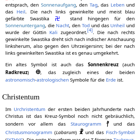
entsprach, den
Sonnenaufgang
, den
Tag
, das
Leben
und
das
Heil
. Die nach links gewinkelte und meist blau
gefärbte Swastika
卍
stand hingegen für den
Sonnenuntergang
, die
Nacht
, den
Tod
und das
Unheil
und
[
4
]
wurde der Göttin
Kali
zugeordnet.
. Die nach rechts
gewinkelte Swastika dreht sich nach indischer Anschauung
linksherum, also gegen den Uhrzeigersinn; bei der nach
links gewinkelten Swastika ist es genau umgekehrt.
Ein altes Symbol ist auch das
Sonnenkreuz
(auch
🜨
Radkreuz
)
, das zugleich eines der beiden
astronomisch
-
astrologischen
Symbole für die
Erde
ist.
Christentum
Im
Urchristentum
der ersten beiden Jahrhunderte nach
Christus ist das Kreuz-Symbol noch nicht gebräuchlich,
⳨
sondern vor allem das
Staurogramm
und das
☧
Christusmonogramm
(
Labarum
)
und das
Fisch-Symbol
(
IXTHYS
). Die erste Kreuzform war das T-förmige
Taukreuz
,