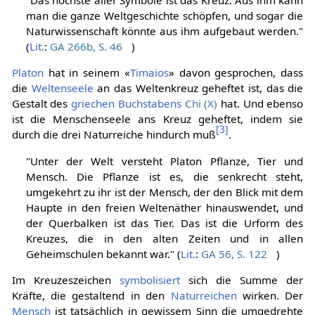
"Das höchste aller Symbole ist das Kreuz. Aus ihm kann
man die ganze Weltgeschichte schöpfen, und sogar die
Naturwissenschaft könnte aus ihm aufgebaut werden."
(
Lit.
:
GA 266b, S. 46
)
Platon
hat in seinem «
Timaios
» davon gesprochen, dass
die
Weltenseele
an das Weltenkreuz geheftet ist, das die
Gestalt des
griechen Buchstabens
Chi (Χ)
hat. Und ebenso
ist die Menschenseele ans Kreuz geheftet, indem sie
[
3
]
durch die drei Naturreiche hindurch muß
.
"Unter der Welt versteht Platon Pflanze, Tier und
Mensch. Die Pflanze ist es, die senkrecht steht,
umgekehrt zu ihr ist der Mensch, der den Blick mit dem
Haupte in den freien Weltenäther hinauswendet, und
der Querbalken ist das Tier. Das ist die Urform des
Kreuzes, die in den alten Zeiten und in allen
Geheimschulen bekannt war." (
Lit.
:
GA 56, S. 122
)
Im Kreuzeszeichen
symbolisiert
sich die Summe der
Kräfte, die gestaltend in den
Naturreichen
wirken. Der
Mensch
ist tatsächlich in gewissem Sinn die umgedrehte