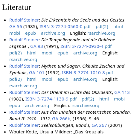
Literatur
Rudolf Steiner
:
Die Erkenntnis der Seele und des Geistes
,
GA 56
(1985),
ISBN 3-7274-0560-0
pdf
pdf(2)
html
mobi
epub
archive.org
English:
rsarchive.org
Rudolf Steiner
:
Die Tempellegende und die Goldene
Legende
,
GA 93
(1991),
ISBN 3-7274-0930-4
pdf
pdf(2)
html
mobi
epub
archive.org
English:
rsarchive.org
Rudolf Steiner
:
Mythen und Sagen. Okkulte Zeichen und
Symbole
,
GA 101
(1992),
ISBN 3-7274-1010-8
pdf
pdf(2)
html
mobi
epub
archive.org
English:
rsarchive.org
Rudolf Steiner
:
Der Orient im Lichte des Okzidents
,
GA 113
(1982),
ISBN 3-7274-1130-9
pdf
pdf(2)
html
mobi
epub
archive.org
English:
rsarchive.org
Rudolf Steiner
:
Aus den Inhalten der esoterischen Stunden,
Band II: 1910 - 1912
,
GA 266b
, (1996), S. 46
Rudolf Steiner
:
Seelenübungen, Band I
,
GA 267
(2001)
Wouter Kotte, Ursula Mildner: „Das Kreuz als