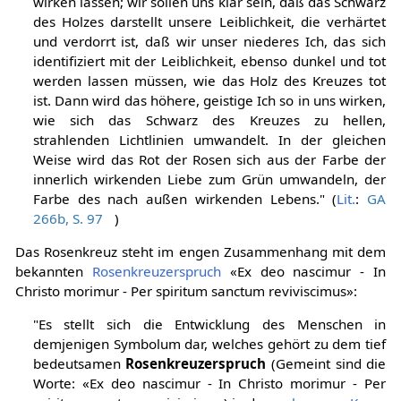
wirken lassen; wir sollen uns klar sein, daß das Schwarz
des Holzes darstellt unsere Leiblichkeit, die verhärtet
und verdorrt ist, daß wir unser niederes Ich, das sich
identifiziert mit der Leiblichkeit, ebenso dunkel und tot
werden lassen müssen, wie das Holz des Kreuzes tot
ist. Dann wird das höhere, geistige Ich so in uns wirken,
wie sich das Schwarz des Kreuzes zu hellen,
strahlenden Lichtlinien umwandelt. In der gleichen
Weise wird das Rot der Rosen sich aus der Farbe der
innerlich wirkenden Liebe zum Grün umwandeln, der
Farbe des nach außen wirkenden Lebens." (
Lit.
:
GA
266b, S. 97
)
Das Rosenkreuz steht im engen Zusammenhang mit dem
bekannten
Rosenkreuzerspruch
«Ex deo nascimur - In
Christo morimur - Per spiritum sanctum reviviscimus»:
"Es stellt sich die Entwicklung des Menschen in
demjenigen Symbolum dar, welches gehört zu dem tief
bedeutsamen
Rosenkreuzerspruch
(Gemeint sind die
Worte: «Ex deo nascimur - In Christo morimur - Per