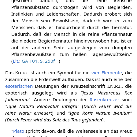
geschieht dadurch, daß die reine keusche
Pflanzensubstanz durchzogen wird von Begierden,
Instinkten und Leidenschaften. Dadurch erobert sich
der Mensch sein Bewußtsein, dadurch wird er zum
Menschen, daß er hindurchgeht durch die Tiernatur.
Dadurch, daß der Mensch in die reine Pflanzennatur
die niedere Begierdennatur hineinverwoben hat, ist er
auf der anderen Seite aufgestiegen vom dumpfen
Pflanzenbewußtsein zum hellen Tagesbewußtsein."
(
Lit.
:
GA 101, S. 250f
)
Das Kreuz ist auch ein Symbol für die
vier Elemente
, die
zusammen die Erdenwelt aufbauen. Das ist auch eine der
esoterischen
Deutungen der Kreuzesinschrift I.N.R.I., die
exoterisch ausgelegt wird als
"Jesus Nazarenus Rex
Judaeorum"
. Andere Deutungen der
Rosenkreuzer
sind:
"Igne Natura Renovatur Integra"
(
Durch Feuer wird die
reine Natur erneuert
) und
"Igne Roris Nitrum Ivenitur"
(
Durch Feuer wird das Salz des Taus gefunden
).
"
Plato
spricht davon, daß die Weltenseele an das Kreuz