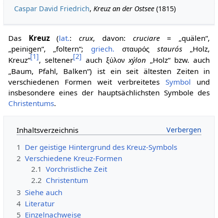
Caspar David Friedrich
,
Kreuz an der Ostsee
(1815)
Das
Kreuz
(
lat.
:
crux
, davon:
cruciare
= „quälen“,
„peinigen“, „foltern“;
griech.
staurós
„Holz,
σταυρός
[
1
]
[
2
]
Kreuz“
, seltener
auch
xýlon
„Holz“ bzw. auch
ξύλον
„Baum, Pfahl, Balken“) ist ein seit ältesten Zeiten in
verschiedenen Formen weit verbreitetes
Symbol
und
insbesondere eines der hauptsächlichsten Symbole des
Christentums
.
Inhaltsverzeichnis
1
Der geistige Hintergrund des Kreuz-Symbols
2
Verschiedene Kreuz-Formen
2.1
Vorchristliche Zeit
2.2
Christentum
3
Siehe auch
4
Literatur
5
Einzelnachweise