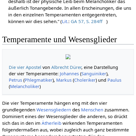
deshalb ist der physische Leib beim Melancholiker das
äußerlich Tonangebende. In allen Erscheinungen, die uns
in den einzelnen Temperamenten entgegentreten,
können wir dies sehen.“ (
Lit.
:
GA 57, S. 284ff
)
Temperamente und Wesensglieder
Die vier Apostel
von
Albrecht Dürer
, eine Darstellung
der vier Temperamente:
Johannes
(
Sanguiniker
),
Petrus
(
Phlegmatiker
),
Markus
(
Choleriker
) und
Paulus
(
Melancholiker
)
Die vier Temperamente hängen eng mit den vier
grundlegenden
Wesensgliedern
des
Menschen
zusammen.
Dominiert eines der Wesensglieder die anderen, so drückt
sich das in den im
Ätherleib
wirkenden Temperamenten
folgendermaßen aus, wobei zugleich auch ganz bestimmte