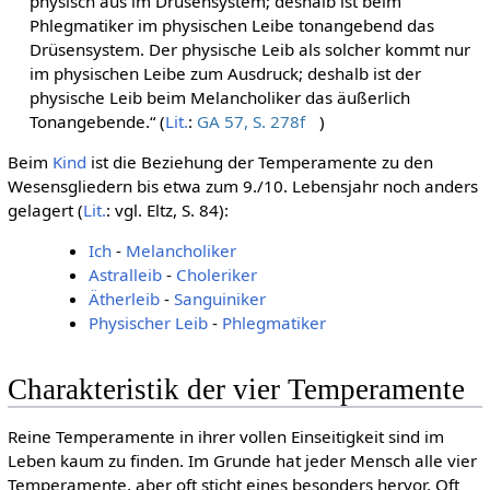
physisch aus im Drüsensystem; deshalb ist beim
Phlegmatiker im physischen Leibe tonangebend das
Drüsensystem. Der physische Leib als solcher kommt nur
im physischen Leibe zum Ausdruck; deshalb ist der
physische Leib beim Melancholiker das äußerlich
Tonangebende.“ (
Lit.
:
GA 57, S. 278f
)
Beim
Kind
ist die Beziehung der Temperamente zu den
Wesensgliedern bis etwa zum 9./10. Lebensjahr noch anders
gelagert (
Lit.
: vgl. Eltz, S. 84):
Ich
-
Melancholiker
Astralleib
-
Choleriker
Ätherleib
-
Sanguiniker
Physischer Leib
-
Phlegmatiker
Charakteristik der vier Temperamente
Reine Temperamente in ihrer vollen Einseitigkeit sind im
Leben kaum zu finden. Im Grunde hat jeder Mensch alle vier
Temperamente, aber oft sticht eines besonders hervor. Oft