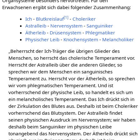
Organsysteme besonders hervortreten. Für den
Erwachsenen ergibt sich dabei folgender Zusammenhang:
[
1
]
Ich
-
Blutkreislauf
-
Choleriker
Astralleib
-
Nervensystem
-
Sanguiniker
Ätherleib
-
Drüsensystem
-
Phlegmatiker
Physischer Leib
-
Knochensystem
-
Melancholiker
„Beherrscht der Ich-Träger die übrigen Glieder des
Menschen, so herrscht das cholerische Temperament vor.
Herrscht der Astralleib über die anderen Glieder, so
sprechen wir dem Menschen ein sanguinisches
Temperament zu. Herrscht vor der Ätherleib, so sprechen
wir vom phlegmatischen Temperament. Und ist
vorherrschend der physische Leib, so handelt es sich um
ein melancholisches Temperament. Das Ich drückt sich in
der Zirkulation des Blutes aus. Deshalb ist beim Choleriker
vorherrschend das Blutsystem. Der Astralleib findet
seinen physischen Ausdruck im Nervensystem; wir haben
deshalb beim Sanguiniker im physischen Leibe
tonangebend das Nervensystem. Der Ätherleib drückt sich