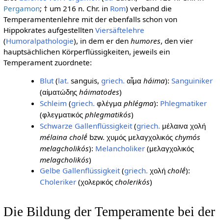
Pergamon
; † um 216 n. Chr. in
Rom
) verband die
Temperamentenlehre mit der ebenfalls schon von
Hippokrates aufgestellten
Viersäftelehre
(
Humoralpathologie
), in dem er den
humores
, den vier
hauptsächlichen Körperflüssigkeiten, jeweils ein
Temperament zuordnete:
Blut
(
lat.
sanguis,
griech.
háima
):
Sanguiniker
αἷμα
(
háimatodes
)
αἱματώδης
Schleim
(
griech.
phlégma
):
Phlegmatiker
φλέγμα
(
phlegmatikós
)
φλεγματικός
Schwarze Gallenflüssigkeit
(
griech.
μέλαινα χολή
mélaina cholḗ
bzw.
chymós
χυμός μελαγχολικός
melagcholikós
):
Melancholiker
(
μελαγχολικός
melagcholikós
)
Gelbe Gallenflüssigkeit
(
griech.
cholḗ
):
χολή
Choleriker
(
cholerikós
)
χολερικός
Die Bildung der Temperamente bei der