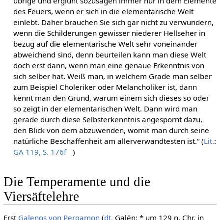
übrige und erglüht sozusagen immer nur in dem Elemente
des Feuers, wenn er sich in die elementarische Welt
einlebt. Daher brauchen Sie sich gar nicht zu verwundern,
wenn die Schilderungen gewisser niederer Hellseher in
bezug auf die elementarische Welt sehr voneinander
abweichend sind, denn beurteilen kann man diese Welt
doch erst dann, wenn man eine genaue Erkenntnis von
sich selber hat. Weiß man, in welchem Grade man selber
zum Beispiel Choleriker oder Melancholiker ist, dann
kennt man den Grund, warum einem sich dieses so oder
so zeigt in der elementarischen Welt. Dann wird man
gerade durch diese Selbsterkenntnis angespornt dazu,
den Blick von dem abzuwenden, womit man durch seine
natürliche Beschaffenheit am allerverwandtesten ist.“ (
Lit.
:
GA 119, S. 176f
)
Die Temperamente und die
Viersäftelehre
Erst
Galenos von Pergamon
(
dt.
Galēn; * um 129 n. Chr. in