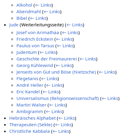
Alkohol
(
← Links
)
Abendmahl
(
← Links
)
Bibel
(
← Links
)
Jude
(Weiterleitungsseite)
(
← Links
)
Josef von Arimathäa
(
← Links
)
Friedrich Eckstein
(
← Links
)
Paulus von Tarsus
(
← Links
)
Judentum
(
← Links
)
Geschichte der Freimaurerei
(
← Links
)
Georg Kühlewind
(
← Links
)
Jenseits von Gut und Böse (Nietzsche)
(
← Links
)
Flegetanis
(
← Links
)
André Heller
(
← Links
)
Eric Kandel
(
← Links
)
Universalismus (Religionswissenschaft)
(
← Links
)
Martin Walser
(
← Links
)
Ambigramm
(
← Links
)
Hebräisches Alphabet
(
← Links
)
Therapeuten (Sekte)
(
← Links
)
Christliche Kabbala
(
← Links
)