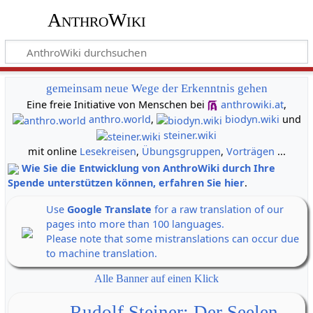
AnthroWiki
gemeinsam neue Wege der Erkenntnis gehen
Eine freie Initiative von Menschen bei
anthrowiki.at
,
anthro.world
,
biodyn.wiki
und
steiner.wiki
mit online
Lesekreisen
,
Übungsgruppen
,
Vorträgen
...
Wie Sie die Entwicklung von AnthroWiki durch Ihre
Spende unterstützen können, erfahren Sie hier
.
Use
Google Translate
for a raw translation of our
pages into more than 100 languages.
Please note that some mistranslations can occur due
to machine translation.
Alle Banner auf einen Klick
Rudolf Steiner: Der Seelen