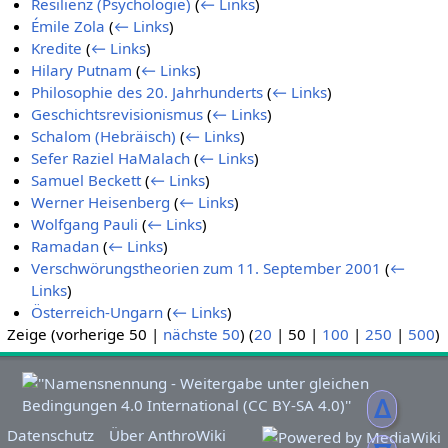
Resilienz (Psychologie)
(
← Links
)
Émile Zola
(
← Links
)
Kredite
(
← Links
)
Hilary Putnam
(
← Links
)
Philosophie des 20. Jahrhunderts
(
← Links
)
Geschichtsrevisionismus
(
← Links
)
Schalom (Hebräisch)
(
← Links
)
Sefer Raziel HaMalach
(
← Links
)
Samuel Beckett
(
← Links
)
Werner Heisenberg
(
← Links
)
Wolfgang Pauli
(
← Links
)
Ramadan
(
← Links
)
Verschwörungstheorien zum 11. September 2001
(
←
Links
)
Österreich-Ungarn
(
← Links
)
Zeige (
vorherige 50
|
nächste 50
) (
20
|
50
|
100
|
250
|
500
)
ᐃ
Datenschutz
Über AnthroWiki